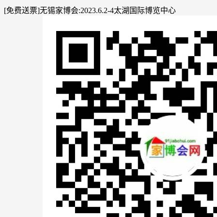
[免费送票]无锡家博会:2023.6.2-4太湖国际博览中心