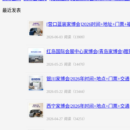
最近发表
[营口蓝装家博会]2026时间+地址+门票+
2026-06-03
阅读（13909）
红岛国际会展中心家博会(青岛家博会)赠
2026-05-25
阅读（14470）
银川家博会|2026年时间+地点+门票+交通
2026-05-22
阅读（15444）
西宁家博会|2026年时间+地点+门票+交通
2026-04-27
阅读（34251）