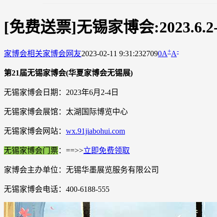
[免费送票]无锡家博会:2023.6
+
-
家博会相关
家博会网友
2023-02-11 9:31:23
2709
0
A
A
第21届无锡家博会(华夏家博会无锡展)
无锡家博会日期：2023年6
月2-4日
无锡家博会展馆：太湖国际博览中心
无锡家博会网站：
wx.91jiabohui.com
无锡家博会门票
：==>>
立即免费领取
家博会主办单位：无锡华墨展览服务有限公司
无锡家博会电话：400-6188-555