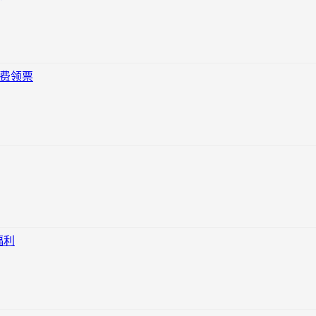
免费领票
福利