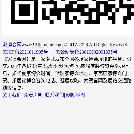
家博会网
www.91jiabohui.com ©2017-2026 All Rights Reserved.
黑ICP备2021011905号
黑公网安备23010302001835号
【家博会网】是一家专业发布全国各场家博会展讯的平台，分
享2026年各城市(春季/夏季/秋季/冬季)四届家装博览会举办信
息，如华夏家博会时间、蓝装家博会地址、家芭莎家博会门
票、乐居家博会咨询电话、逛展攻略、索票官网及展馆交通路
线等信息。
关于我们
|
免责声明
|
联系我们
|
网站地图
|