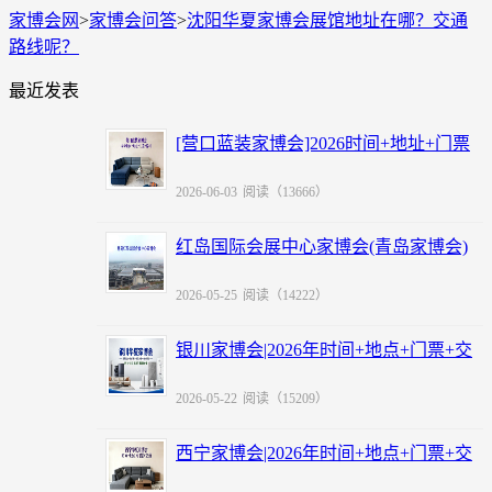
家博会网
>
家博会问答
>
沈阳华夏家博会展馆地址在哪？交通
路线呢？
最近发表
[营口蓝装家博会]2026时间+地址+门票
+福利
2026-06-03
阅读（13666）
红岛国际会展中心家博会(青岛家博会)
赠票
2026-05-25
阅读（14222）
银川家博会|2026年时间+地点+门票+交
通
2026-05-22
阅读（15209）
西宁家博会|2026年时间+地点+门票+交
通