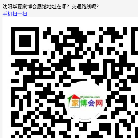
沈阳华夏家博会展馆地址在哪？交通路线呢？
手机扫一扫