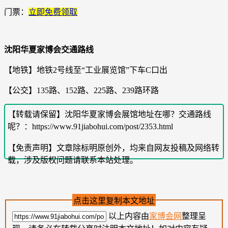
门票：
立即免费领取
沈阳华夏家博会交通路线
【地铁】地铁2号线至“工业展览馆”下车C口出
【公交】135路、152路、225路、239路环路
【转载请保留】沈阳华夏家博会展馆地址在哪？交通路线
呢？：https://www.91jiabohui.com/post/2353.html
【免责声明】文章除标明原创外，均来自网友投稿及网络转
载，涉及版权问题请联系本站处理。
点击这里复制本文地址
以上内容由
家博会网
整理呈