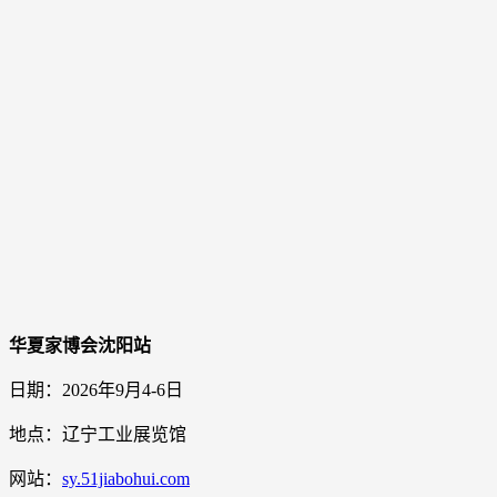
华夏家博会沈阳站
日期：2026年9月4-6日
地点：辽宁工业展览馆
网站：
sy.51jiabohui.com