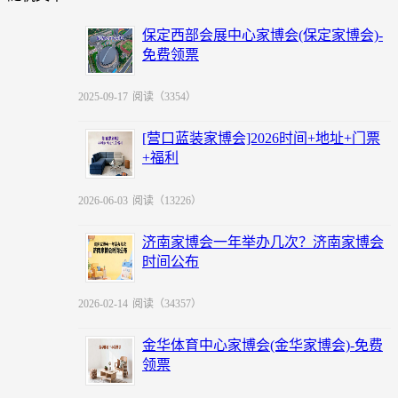
保定西部会展中心家博会(保定家博会)-
免费领票
2025-09-17
阅读（3354）
[营口蓝装家博会]2026时间+地址+门票
+福利
2026-06-03
阅读（13226）
济南家博会一年举办几次？济南家博会
时间公布
2026-02-14
阅读（34357）
金华体育中心家博会(金华家博会)-免费
领票