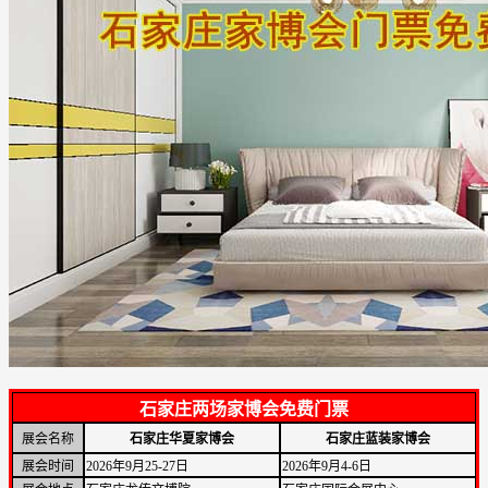
石家庄
两场
家博会免费门票
展会名称
石家庄华夏家博会
石家庄蓝装家博会
展会时间
2026年9月25-27日
2026年9月4-6日