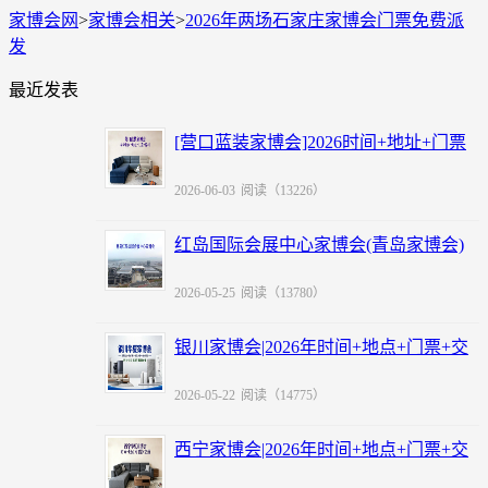
家博会网
>
家博会相关
>
2026年两场石家庄家博会门票免费派
发
最近发表
[营口蓝装家博会]2026时间+地址+门票
+福利
2026-06-03
阅读（13226）
红岛国际会展中心家博会(青岛家博会)
赠票
2026-05-25
阅读（13780）
银川家博会|2026年时间+地点+门票+交
通
2026-05-22
阅读（14775）
西宁家博会|2026年时间+地点+门票+交
通