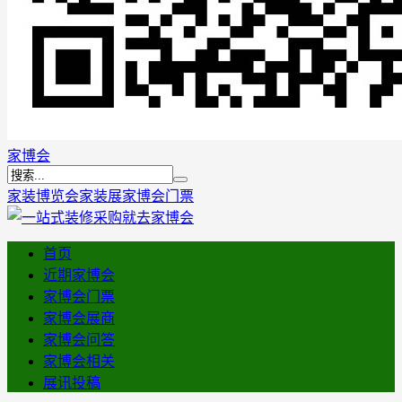
家博会
家装博览会
家装展
家博会门票
首页
近期家博会
家博会门票
家博会展商
家博会问答
家博会相关
展讯投稿