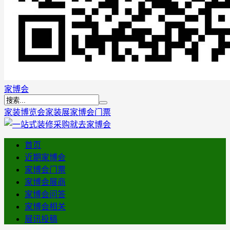
家博会
家装博览会
家装展
家博会门票
首页
近期家博会
家博会门票
家博会展商
家博会问答
家博会相关
展讯投稿