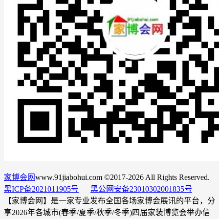
家博会网
www.91jiabohui.com ©2017-2026 All Rights Reserved.
黑ICP备2021011905号
黑公网安备23010302001835号
【家博会网】是一家专业发布全国各场家博会展讯的平台，分
享2026年各城市(春季/夏季/秋季/冬季)四届家装博览会举办信