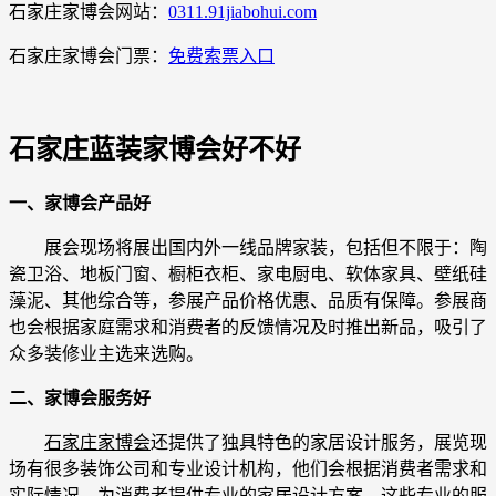
石家庄家博会网站：
0311.91jiabohui.com
石家庄家博会门票：
免费索票入口
石家庄蓝装家博会好不好
一、家博会产品好
展会现场将展出国内外一线品牌家装，包括但不限于：陶
瓷卫浴、地板门窗、橱柜衣柜、家电厨电、软体家具、壁纸硅
藻泥、其他综合
等，参展产品价格优惠、品质有保障。参展商
也会根据家庭需求和消费者的反馈情况及时推出新品，吸引了
众多装修业主选来选购。
二、家博会服务好
石家庄家博会
还提供了独具特色的家居设计服务，展览现
场有很多装饰公司和专业设计机构，他们会根据消费者需求和
实际情况，为消费者提供专业的家居设计方案。这些专业的服