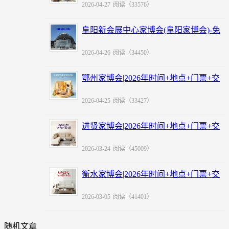
2026-04-27
阅读（33576）
阜阳新会展中心家博会(阜阳家博会)-免
费领票
2026-04-26
阅读（34450）
鄂州家博会|2026年时间+地点+门票+交
通
2026-04-25
阅读（33427）
进贤家博会|2026年时间+地点+门票+交
通
2026-03-24
阅读（45009）
衡水家博会|2026年时间+地点+门票+交
通
2026-03-05
阅读（41401）
随机文章