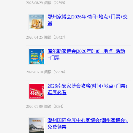
2025-08-29
阅读（22599）
鄂州家博会|2026年时间+地点+门票+交
通
2026-04-25
阅读（33427）
库尔勒家博会|2026年时间+地点+活动
+门票
2026-01-10
阅读（56526）
2026南安家博会攻略(时间+地点+门票)
逛展必看
2026-01-09
阅读（6634）
潮州国际会展中心家博会(潮州家博会)-
免费领票