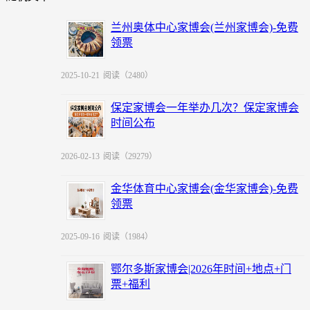
兰州奥体中心家博会(兰州家博会)-免费
领票
2025-10-21
阅读（2480）
保定家博会一年举办几次？保定家博会
时间公布
2026-02-13
阅读（29279）
金华体育中心家博会(金华家博会)-免费
领票
2025-09-16
阅读（1984）
鄂尔多斯家博会|2026年时间+地点+门
票+福利