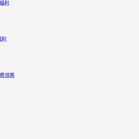
+福利
福利
免费领票