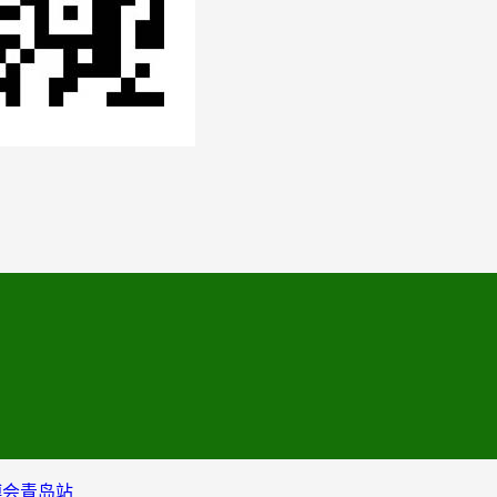
博会青岛站