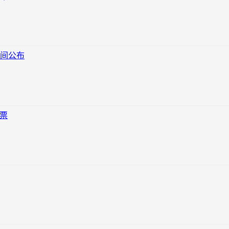
间公布
领票