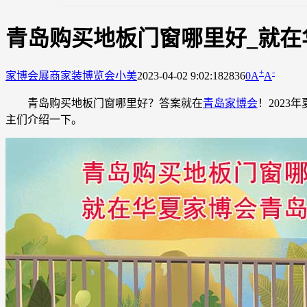
青岛购买地板门窗哪里好_就在
+
-
家博会展商
家装博览会小美
2023-04-02 9:02:18
2836
0
A
A
青岛购买地板门窗哪里好？答案就在
青岛家博会
！202
主们介绍一下。