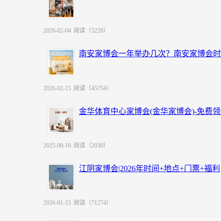
2026-02-04
阅读（5220）
南安家博会一年举办几次？南安家博会时
2026-02-15
阅读（45754）
金华体育中心家博会(金华家博会)-免费
2025-09-16
阅读（2030）
江阴家博会|2026年时间+地点+门票+福利
2026-01-15
阅读（71274）