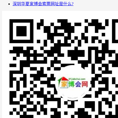
深圳华夏家博会索票网址是什么?