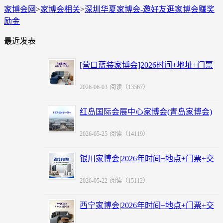
家博会网
>
家博会相关
>
深圳华夏家博会-邀好友逛家博会赚奖
励金
最近发表
[营口蓝装家博会]2026时间+地址+门票
+福利
2026-06-03
阅读（13567）
红岛国际会展中心家博会(青岛家博会)
赠票
2026-05-25
阅读（14119）
银川家博会|2026年时间+地点+门票+交
通
2026-05-22
阅读（15112）
西宁家博会|2026年时间+地点+门票+交
通