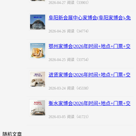
2026-04-27
阅读（33901）
阜阳新会展中心家博会(阜阳家博会)-免
费领票
2026-04-26
阅读（34774）
鄂州家博会|2026年时间+地点+门票+交
通
2026-04-25
阅读（33754）
进贤家博会|2026年时间+地点+门票+交
通
2026-03-24
阅读（45338）
衡水家博会|2026年时间+地点+门票+交
通
2026-03-05
阅读（41721）
随机文章