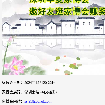
家博会日期：
2024年12月20-22日
家博会展馆：
深圳会展中心(福田)
家博会网站：
sz.91jiabohui.com