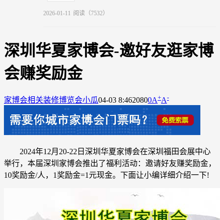
2026-01-11
阅读（7532）
深圳华夏家博会-邀好友逛家博
会赚奖励金
+
-
家博会相关
装修博览会小瓜
04-03 8:46
2080
0
A
A
2024年12月20-22日深圳华夏家博会在深圳福田会展中心
举行，本届深圳家博会推出了福利活动：邀请好友赚奖励金，
10奖励金/人，1奖励金=1元现金。下面让小编详细介绍一下!