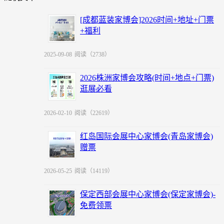
[成都蓝装家博会]2026时间+地址+门票
+福利
2025-09-08
阅读（2738）
2026株洲家博会攻略(时间+地点+门票)
逛展必看
2026-02-10
阅读（22619）
红岛国际会展中心家博会(青岛家博会)
赠票
2026-05-25
阅读（14119）
保定西部会展中心家博会(保定家博会)-
免费领票