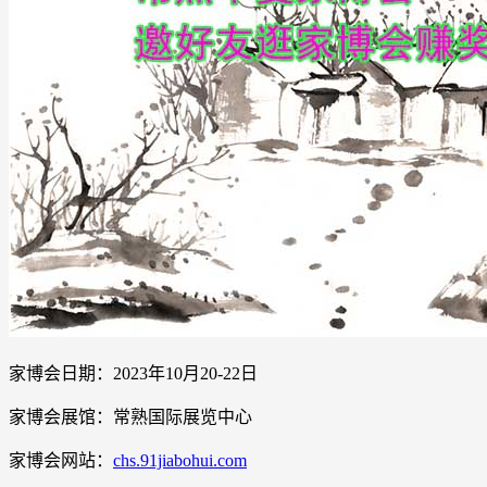
家博会日期：
2023年10月20-22日
家博会展馆：
常熟国际展览中心
家博会网站：
chs.91jiabohui.com