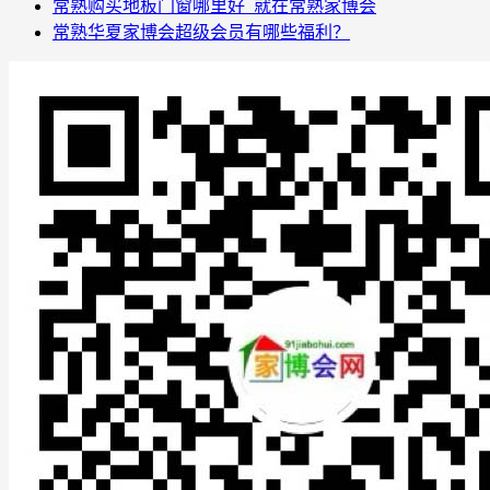
常熟购买地板门窗哪里好_就在常熟家博会
常熟华夏家博会超级会员有哪些福利？