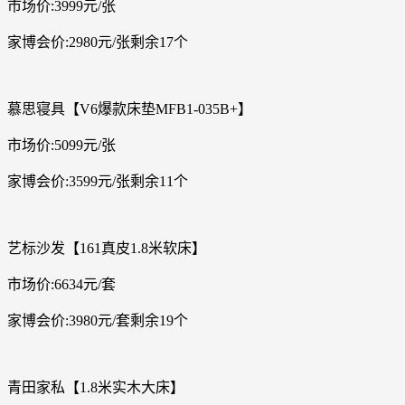
市场价:3999元/张
家博会价:2980元/张剩余17个
慕思寝具【V6爆款床垫MFB1-035B+】
市场价:5099元/张
家博会价:3599元/张剩余11个
艺标沙发【161真皮1.8米软床】
市场价:6634元/套
家博会价:3980元/套剩余19个
青田家私【1.8米实木大床】