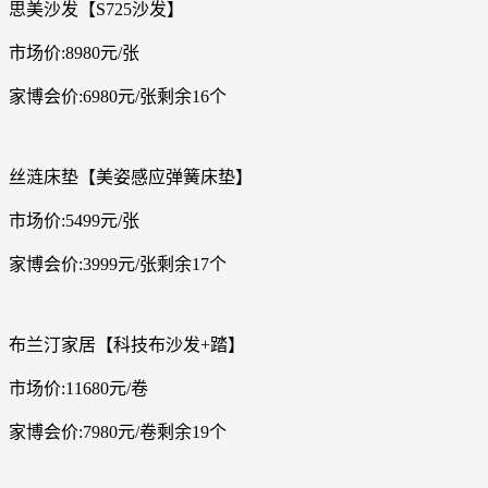
思美沙发【S725沙发】
市场价:8980元/张
家博会价:6980元/张剩余16个
丝涟床垫【美姿感应弹簧床垫】
市场价:5499元/张
家博会价:3999元/张剩余17个
布兰汀家居【科技布沙发+踏】
市场价:11680元/卷
家博会价:7980元/卷剩余19个