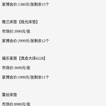
家博会价:1380元/张剩余15个
雅兰床垫【极光床垫】
市场价:3999元/张
家博会价:2999元/张剩余12个
福乐家居【真皮大床6228】
市场价:3699元/张
家博会价:1999元/张剩余11个
蕾丝床垫
市场价:8980元/张