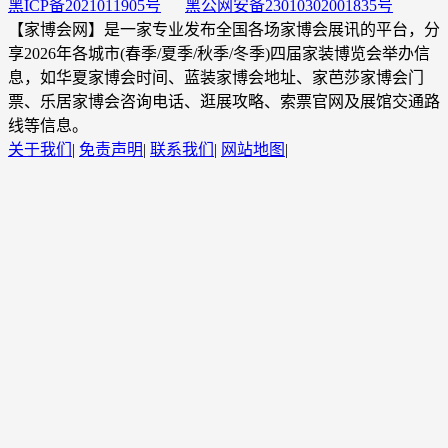
黑ICP备2021011905号
黑公网安备23010302001835号
【家博会网】是一家专业发布全国各场家博会展讯的平台，分
享2026年各城市(春季/夏季/秋季/冬季)四届家装博览会举办信
息，如华夏家博会时间、蓝装家博会地址、家芭莎家博会门
票、乐居家博会咨询电话、逛展攻略、索票官网及展馆交通路
线等信息。
关于我们
|
免责声明
|
联系我们
|
网站地图
|