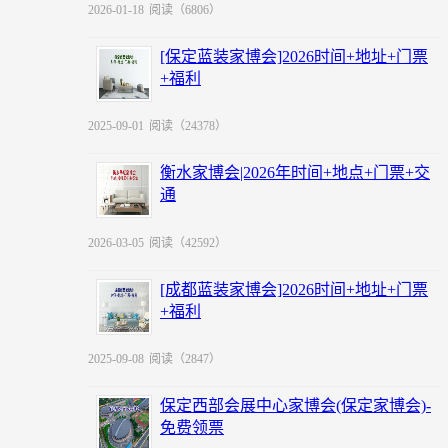
2026-01-18
阅读（6806）
[保定蓝装家博会]2026时间+地址+门票
+福利
2025-09-01
阅读（24378）
衡水家博会|2026年时间+地点+门票+交
通
2026-03-05
阅读（42592）
[成都蓝装家博会]2026时间+地址+门票
+福利
2025-09-08
阅读（2847）
保定西部会展中心家博会(保定家博会)-
免费领票