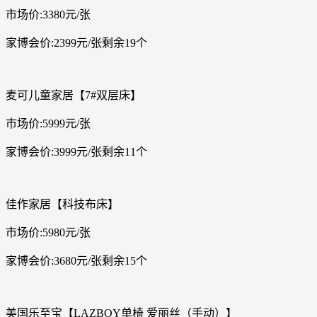
市场价:3380元/张
家博会价:2399元/张剩余19个
麦可儿童家居【7#双层床】
市场价:5999元/张
家博会价:3999元/张剩余11个
佳作家居【科技布床】
市场价:5980元/张
家博会价:3680元/张剩余15个
美国乐至宝【LAZBOY单椅 爱丽丝（手动）】