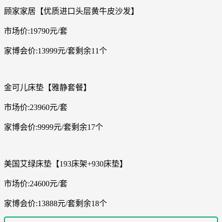
顾家家居【优质进口头层黄牛皮沙发】
市场价:19790元/套
家博会价:13999元/套剩余11个
金可儿床垫【雅静套餐】
市场价:23960元/套
家博会价:9999元/套剩余17个
美国艾绿床垫【193床架+930床垫】
市场价:24600元/套
家博会价:13888元/套剩余18个