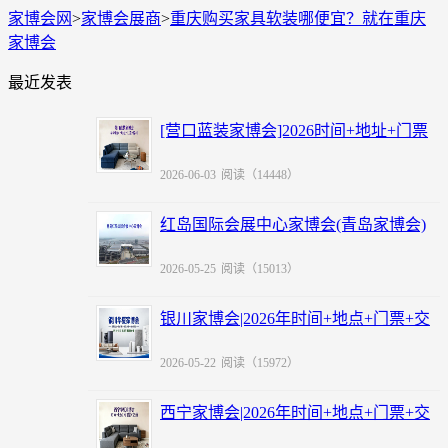
家博会网
>
家博会展商
>
重庆购买家具软装哪便宜？就在重庆
家博会
最近发表
[营口蓝装家博会]2026时间+地址+门票
+福利
2026-06-03
阅读（14448）
红岛国际会展中心家博会(青岛家博会)
赠票
2026-05-25
阅读（15013）
银川家博会|2026年时间+地点+门票+交
通
2026-05-22
阅读（15972）
西宁家博会|2026年时间+地点+门票+交
通