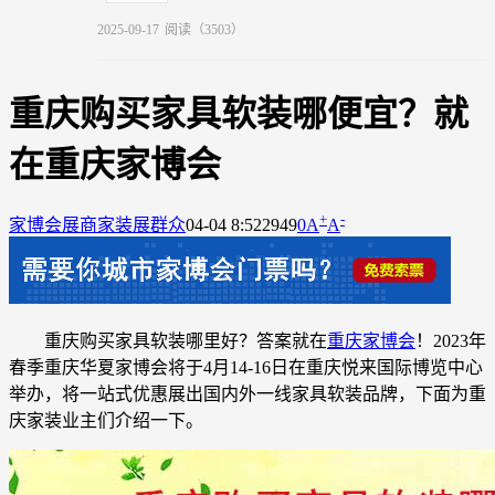
2025-09-17
阅读（3503）
重庆购买家具软装哪便宜？就
在重庆家博会
+
-
家博会展商
家装展群众
04-04 8:52
2949
0
A
A
重庆购买家具软装哪里好？答案就在
重庆家博会
！2023年
春季重庆华夏家博会将于4月14-16日在重庆悦来国际博览中心
举办，将一站式优惠展出国内外一线家具软装品牌，下面为重
庆
家装业主们介绍一下。