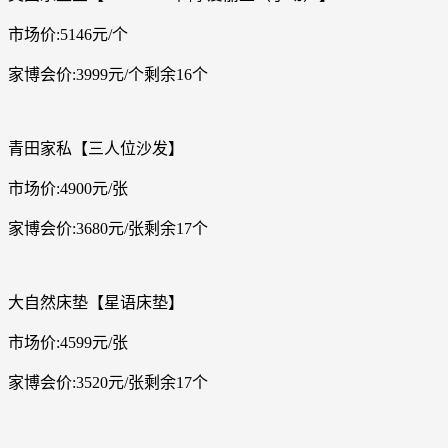
市场价:5146元/个
家博会价:3999元/个剩余16个
青田家私【三人位沙发】
市场价:4900元/张
家博会价:3680元/张剩余17个
大自然床垫【星语床垫】
市场价:4599元/张
家博会价:3520元/张剩余17个