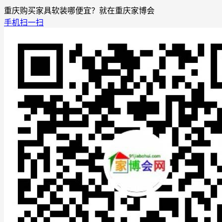
重庆购买家具软装哪便宜？就在重庆家博会
手机扫一扫