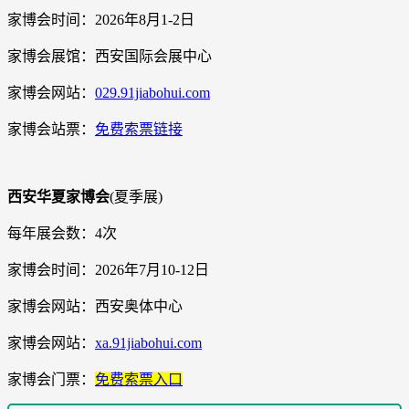
家博会时间：2026年
8月1-2日
家博会展馆：西安国际会展中心
家博会网站：
029.91jiabohui.com
家博会站票：
免费索票链接
西安华夏家博会
(夏季展)
每年展会数：4次
家博会时间：2026年7月10-12日
家博会网站：西安奥体中心
家博会网站：
xa.91jiabohui.com
家博会门票：
免费索票入口