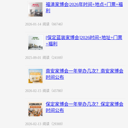
福清家博会|2026年时间+地点+门票+福
利
2026-01-14
阅读（66746）
[保定蓝装家博会]2026时间+地址+门票
+福利
2025-09-01
阅读（24169）
南安家博会一年举办几次？南安家博会
时间公布
2026-02-15
阅读（45780）
保定家博会一年举办几次？保定家博会
时间公布
2026-02-13
阅读（29369）