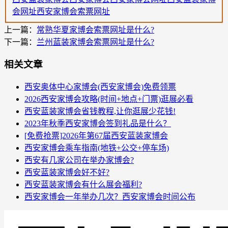
会网址
西安家博会索票网址
上一篇：
常熟华夏家博会索票网址是什么?
下一篇：
兰州蓝装家博会索票网址是什么?
相关文章
西安奥体中心家博会(西安家博会)免费领票
2026西安家博会攻略(时间+地点+门票)逛展必看
西安蓝装家博会省钱教程,让你逛展少花钱!
2023年秋季西安家博会签到礼品是什么？
[免费抢票]2026年第67届西安蓝装家博会
西安家博会乘车指南(地铁+公交+停车场)
西安有几家公司在举办家博会?
西安蓝装家博会好不好?
西安蓝装家博会有什么展会福利?
西安家博会一年举办几次？西安家博会时间公布