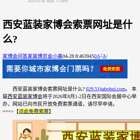
2026-02-08
阅读（15469）
西安蓝装家博会索票网址是什
么?
+
-
家博会问答
家装博览会小美
04-28 8:46
3945
0
A
A
西安蓝装家博会索票网址是什么?
029.51jiabohui.com
。 本
届
西安蓝装家博会
将于2026年8月1-2日在西安国际会展中心举
办，网站已向市民开放免费索票通道，请尽早申请。
===>【
点此免费索票
】