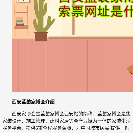
西安蓝装家博会介绍
西安家博会是蓝装家博会西安站的简称，蓝装家博会是集
家装设计、施工管理、建材家居等全产业链为一体的家装生活
服务平台，提供5重全程服务保障，为中国城市居民 提供一站