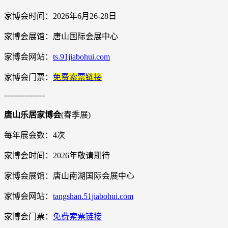
家博会时间：2026年6月26-28日
家博会展馆：唐山国际会展中心
家博会网站：
ts.91jiabohui.com
家博会门票：
免费索票链接
----------------
唐山乐居家博会
(春季展)
每年展会数：4次
家博会时间：2026年敬请期待
家博会展馆：唐山南湖国际会展中心
家博会网站：
tangshan.51jiabohui.com
家博会门票：
免费索票链接