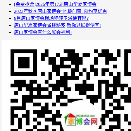
[免费抢票]2026年第17届唐山华夏家博会
2023年秋季唐山家博会"地板门窗"预约享优惠
9月唐山家博会现场瓷砖卫浴便宜吗?
唐山华夏家博会省钱秘笈,教你逛展得便宜!
唐山家博会有什么展会福利?