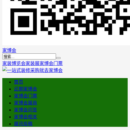
家博会
家装博览会
家装展
家博会门票
首页
近期家博会
家博会门票
家博会展商
家博会问答
家博会相关
展讯投稿