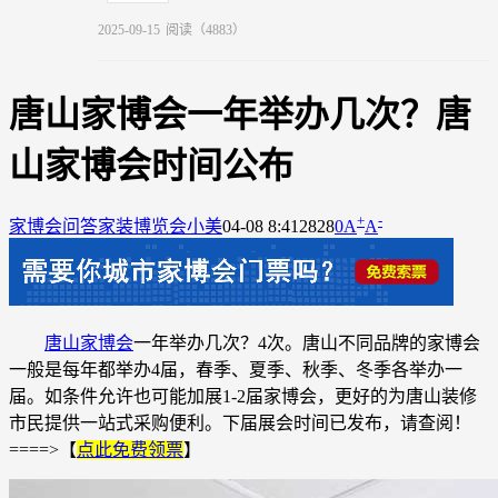
2025-09-15
阅读（4883）
唐山家博会一年举办几次？唐
山家博会时间公布
+
-
家博会问答
家装博览会小美
04-08 8:41
2828
0
A
A
唐山家博会
一年举办几次？4次。唐山不同品牌的家博会
一般是每年都举办4届，春季、夏季、秋季、冬季各举办一
届。如条件允许也可能加展1-2届家博会，更好的为唐山装修
市民提供一站式采购便利。
下届展会时间已发布，请查阅
！
====>【
点此免费领票
】