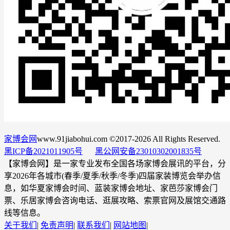
家博会网
www.91jiabohui.com ©2017-2026 All Rights Reserved.
黑ICP备2021011905号
黑公网安备23010302001835号
【家博会网】是一家专业发布全国各场家博会展讯的平台，分
享2026年各城市(春季/夏季/秋季/冬季)四届家装博览会举办信
息，如华夏家博会时间、蓝装家博会地址、家芭莎家博会门
票、乐居家博会咨询电话、逛展攻略、索票官网及展馆交通路
线等信息。
关于我们
|
免责声明
|
联系我们
|
网站地图
|