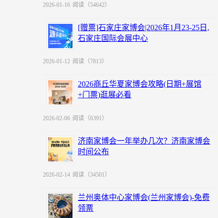
2026-01-16
阅读（54642）
[赠票]石家庄家博会|2026年1月23-25日,
石家庄国际会展中心
2026-01-12
阅读（7813）
2026商丘华夏家博会攻略(日期+展馆
+门票)逛展必看
2026-02-06
阅读（6391）
济南家博会一年举办几次？济南家博会
时间公布
2026-02-14
阅读（34501）
兰州奥体中心家博会(兰州家博会)-免费
领票