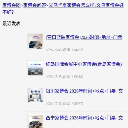
家博会网
>
家博会问答
>
义乌华夏家博会怎么样?义乌家博会好
不好？
最近发表
[营口蓝装家博会]2026时间+地址+门票
+福利
2026-06-03
阅读（14452）
红岛国际会展中心家博会(青岛家博会)
赠票
2026-05-25
阅读（15018）
银川家博会|2026年时间+地点+门票+交
通
2026-05-22
阅读（15977）
西宁家博会|2026年时间+地点+门票+交
通