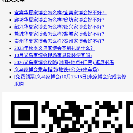
宜宾华夏家博会怎么样?宜宾家博会好不好？
廊坊华夏家博会怎么样?廊坊家博会好不好？
绍兴华夏家博会怎么样?绍兴家博会好不好？
盐城华夏家博会怎么样?盐城家博会好不好？
泰州华夏家博会怎么样?泰州家博会好不好？
2023年秋季义乌家博会签到礼是什么？
10月义乌家博会现场家具软装便宜吗?
2026义乌家博会攻略(时间+地点+门票)-逛展必看
义乌家博会乘车指南(地铁+公交+停车场)
[免费领票]义乌家博会(10月13-15日)来家博会完成装修
采购