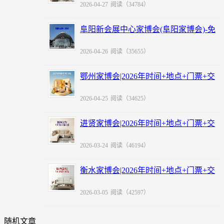
2026-04-27
阅读（34784）
阜阳新会展中心家博会(阜阳家博会)-免
费领票
2026-04-26
阅读（35655）
鄂州家博会|2026年时间+地点+门票+交
通
2026-04-25
阅读（34625）
进贤家博会|2026年时间+地点+门票+交
通
2026-03-24
阅读（46194）
衡水家博会|2026年时间+地点+门票+交
通
2026-03-05
阅读（42597）
随机文章