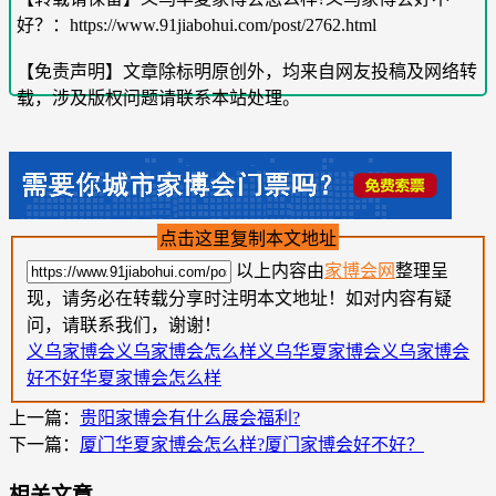
好？：https://www.91jiabohui.com/post/2762.html
【免责声明】文章除标明原创外，均来自网友投稿及网络转
载，涉及版权问题请联系本站处理。
点击这里复制本文地址
以上内容由
家博会网
整理呈
现，请务必在转载分享时注明本文地址！如对内容有疑
问，请联系我们，谢谢！
义乌家博会
义乌家博会怎么样
义乌华夏家博会
义乌家博会
好不好
华夏家博会怎么样
上一篇：
贵阳家博会有什么展会福利?
下一篇：
厦门华夏家博会怎么样?厦门家博会好不好？
相关文章