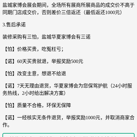
盐城家博会展会期间，全场所有展商所展商品的成交价不高于
同期门店成交价，否则差价三倍返还（最低返还1000元）
3.售后承诺
装修采购有三怕，盐城华夏家博会有三诺
【怕】价格买贵，吃冤枉亏；
【诺】60天买贵就退，举报奖励500元
【怕】改变主意，想退不给退
【诺】7天无理由退货，华夏家博会为您保驾护航（24小时服
务热线，2小时给出解决方案）
【怕】质量不合格，环保无保障
【诺】一经核实无条件退货，举报奖励1000元，并取消商家合
作。