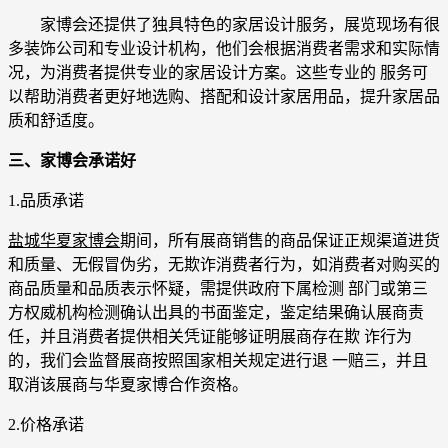
家博会还提供了独具特色的家居设计服务，展览现场有很
多装饰公司和专业设计机构，他们会根据消费者需求和实际情
况，为消费者提供专业的家居设计方案。这些专业的 服务可
以帮助消费者更好地选购、搭配和设计家居用品，提升家居品
质和舒适度。
三、家博会承诺好
1.品质承诺
盐城华夏家博会
期间，所有展商销售的商品保证正规渠道进货
和质量、无假冒伪劣，无欺诈消费者行为，如消费者对购买的
商品质量和品质表示怀疑，需提供政府下属检测 部门或第三
方权威机构检测确认出具的书面鉴定，鉴定结果确认展商责
任，并且消费者提供相关凭证能够证明展商存在欺 诈行为
的，我们会监督展商按照国家相关规定进行退 一赔三，并且
取消该展商与华夏家博合作资格。
2.价格承诺