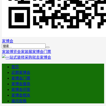
家博会
家装博览会
家装展
家博会门票
首页
近期家博会
家博会门票
家博会展商
家博会问答
家博会相关
展讯投稿