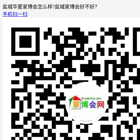
盐城华夏家博会怎么样?盐城家博会好不好？
手机扫一扫