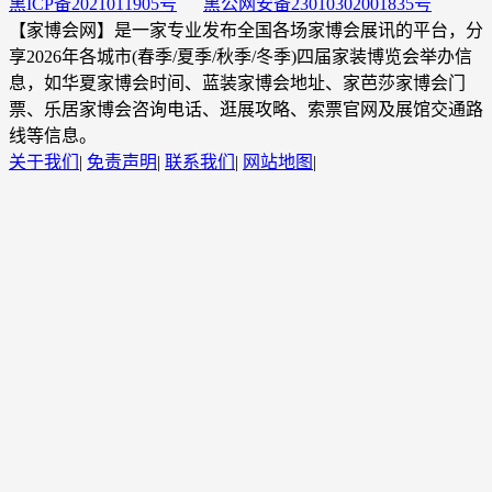
黑ICP备2021011905号
黑公网安备23010302001835号
【家博会网】是一家专业发布全国各场家博会展讯的平台，分
享2026年各城市(春季/夏季/秋季/冬季)四届家装博览会举办信
息，如华夏家博会时间、蓝装家博会地址、家芭莎家博会门
票、乐居家博会咨询电话、逛展攻略、索票官网及展馆交通路
线等信息。
关于我们
|
免责声明
|
联系我们
|
网站地图
|