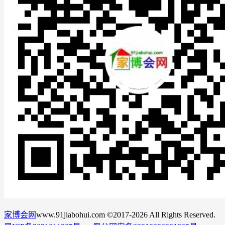
家博会网
www.91jiabohui.com ©2017-2026 All Rights Reserved.