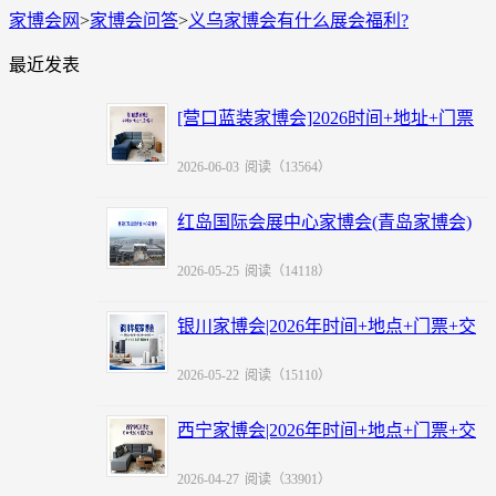
家博会网
>
家博会问答
>
义乌家博会有什么展会福利?
最近发表
[营口蓝装家博会]2026时间+地址+门票
+福利
2026-06-03
阅读（13564）
红岛国际会展中心家博会(青岛家博会)
赠票
2026-05-25
阅读（14118）
银川家博会|2026年时间+地点+门票+交
通
2026-05-22
阅读（15110）
西宁家博会|2026年时间+地点+门票+交
通
2026-04-27
阅读（33901）