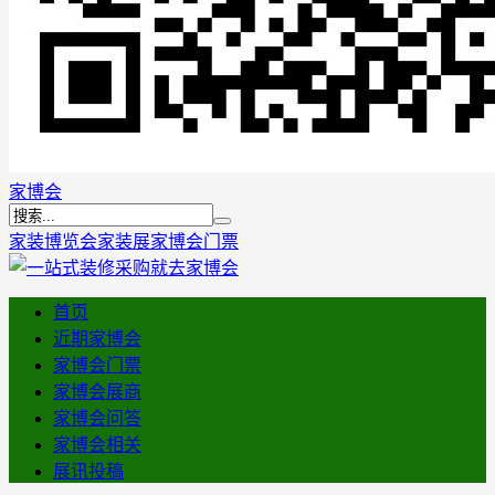
家博会
家装博览会
家装展
家博会门票
首页
近期家博会
家博会门票
家博会展商
家博会问答
家博会相关
展讯投稿