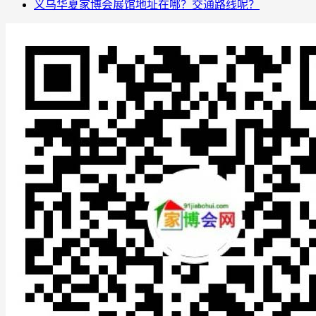
义乌华夏家博会展馆地址在哪？交通路线呢？