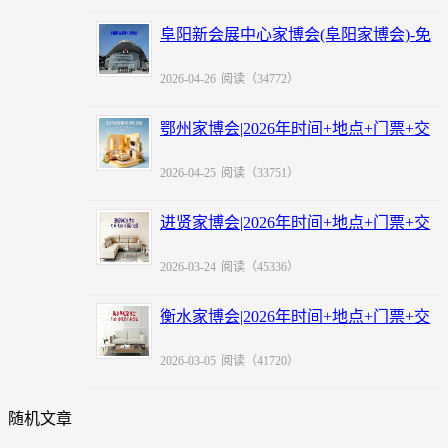
阜阳新会展中心家博会(阜阳家博会)-免
费领票
2026-04-26
阅读（34772）
鄂州家博会|2026年时间+地点+门票+交
通
2026-04-25
阅读（33751）
进贤家博会|2026年时间+地点+门票+交
通
2026-03-24
阅读（45336）
衡水家博会|2026年时间+地点+门票+交
通
2026-03-05
阅读（41720）
随机文章