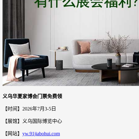
义乌华夏家博会门票免费领
【时间】2026年7月3-5日
【展馆】义乌国际博览中心
【网站】
yw.91jiabohui.com