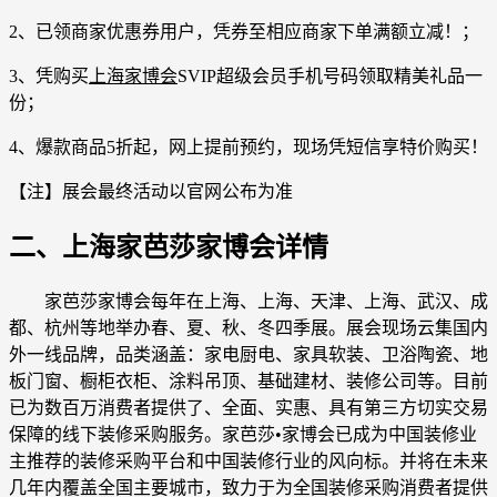
2、已领商家优惠券用户，凭券至相应商家下单满额立减！；
3、凭购买
上海家博会
SVIP超级会员手机号码领取精美礼品一
份；
4、爆款商品5折起，网上提前预约，现场凭短信享特价购买！
【注】展会最终活动以官网公布为准
二、上海家芭莎家博会详情
家芭莎家博会每年在上海、上海、天津、上海、武汉、成
都、杭州等地举办春、夏、秋、冬四季展。展会现场云集国内
外一线品牌，品类涵盖：家电厨电、家具软装、卫浴陶瓷、地
板门窗、橱柜衣柜、涂料吊顶、基础建材、装修公司等。目前
已为数百万消费者提供了、全面、实惠、具有第三方切实交易
保障的线下装修采购服务。家芭莎•家博会已成为中国装修业
主推荐的装修采购平台和中国装修行业的风向标。并将在未来
几年内覆盖全国主要城市，致力于为全国装修采购消费者提供