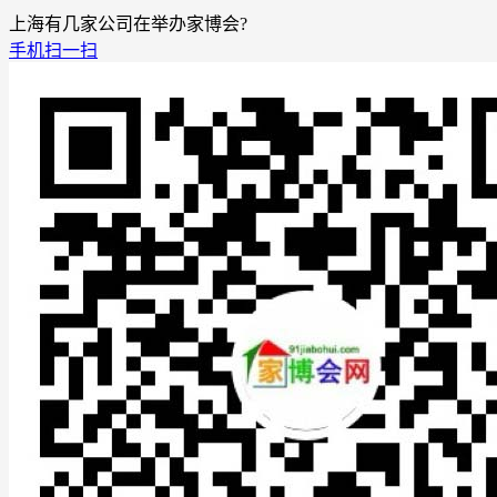
上海有几家公司在举办家博会?
手机扫一扫