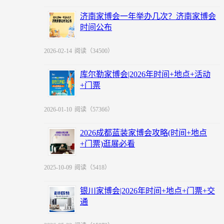
济南家博会一年举办几次？济南家博会
时间公布
2026-02-14
阅读（34500）
库尔勒家博会|2026年时间+地点+活动
+门票
2026-01-10
阅读（57366）
2026成都蓝装家博会攻略(时间+地点
+门票)逛展必看
2025-10-09
阅读（5418）
银川家博会|2026年时间+地点+门票+交
通