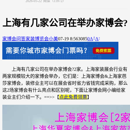
2026-05-22
阅读（15972）
上海有几家公司在举办家博会?
+
-
家博会问答
家装博览会小美
07-19 8:56
3085
0
A
A
上海有几家公司在举办家博会?2家。上海家装展会行业有
两家规模较大的家博会举办，它们是：上海家博会&上海家芭
莎家博会，装修业主可以在展会省时省力省钱完成采购，那么
这2场家博会有什么亮点和区别呢，下面让家博会网小编给家
装业主们介绍一下。
==>>
【
点此免费领票
】