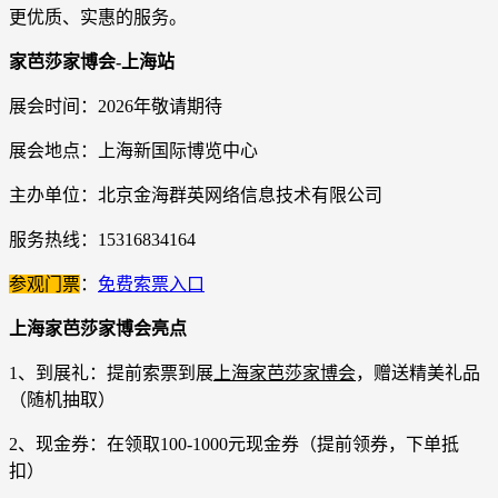
更优质、实惠的服务。
家芭莎家博会-上海站
展会时间：2026年敬请期待
展会地点：上海新国际博览中心
主办单位：北京金海群英网络信息技术有限公司
服务热线：15316834164
参观门票
：
免费索票入口
上海家芭莎家博会亮点
1、到展礼：提前索票到展
上海家芭莎家博会
，赠送精美礼品
（随机抽取）
2、现金券：在领取100-1000元现金券（提前领券，下单抵
扣）