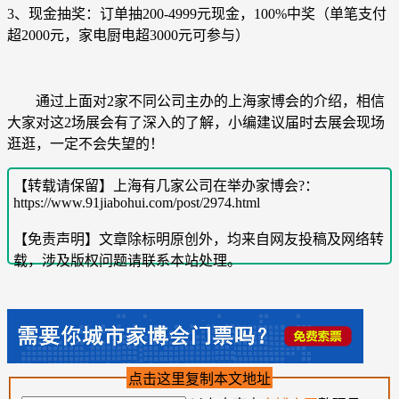
3、现金抽奖：订单抽200-4999元现金，100%中奖（单笔支付
超2000元，家电厨电超3000元可参与）
通过上面对2家不同公司主办的上海家博会的介绍，相信
大家对这2场展会有了深入的了解，小编建议届时去展会现场
逛逛，一定不会失望的！
【转载请保留】上海有几家公司在举办家博会?：
https://www.91jiabohui.com/post/2974.html
【免责声明】文章除标明原创外，均来自网友投稿及网络转
载，涉及版权问题请联系本站处理。
点击这里复制本文地址