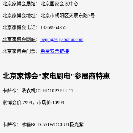
北京家博会展馆：北京国家会议中心
北京家博会地址：北京市朝阳区天辰东路7号
北京家博会电话：13269954855
北京家博会网站
：
beijing.91jiabohui.com
北京家博会门票：
免费索票链接
北京家博会"家电厨电"参展商特惠
卡萨帝：洗衣机C1 HD10P3ELU11
家博会价:7999，市场价:10999
卡萨帝：冰箱BCD-551WDCPU1极光紫