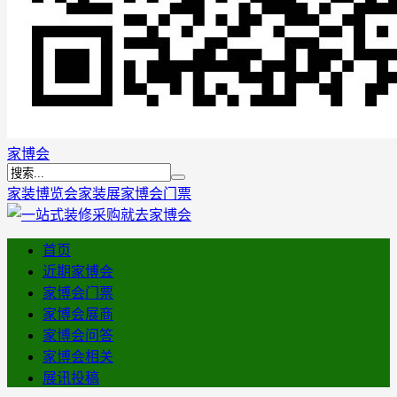
家博会
家装博览会
家装展
家博会门票
首页
近期家博会
家博会门票
家博会展商
家博会问答
家博会相关
展讯投稿