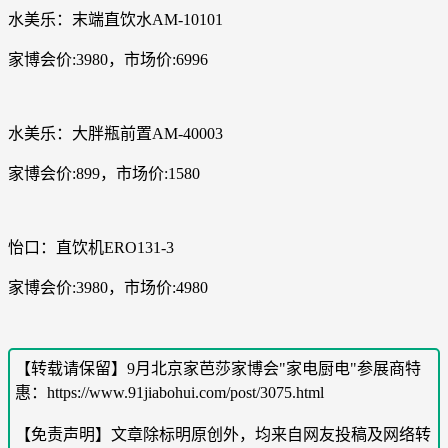
水美乐：末端直饮水AM-10101
家博会价:3980，市场价:6996
水美乐：大胖瓶前置AM-40003
家博会价:899，市场价:1580
怡口：直饮机ERO131-3
家博会价:3980，市场价:4980
【转载请保留】9月北京家芭莎家博会"家电厨电"参展商特
惠：https://www.91jiabohui.com/post/3075.html
【免责声明】文章除标明原创外，均来自网友投稿及网络转