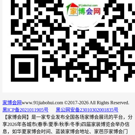
家博会网
www.91jiabohui.com ©2017-2026 All Rights Reserved.
黑ICP备2021011905号
黑公网安备23010302001835号
【家博会网】是一家专业发布全国各场家博会展讯的平台，分
享2026年各城市(春季/夏季/秋季/冬季)四届家装博览会举办信
息，如华夏家博会时间、蓝装家博会地址、家芭莎家博会门