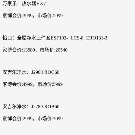
万家乐：热水器VX7
家博会价:3999，市场价:5999
怡口：全屋净水三件套ESF102-+LCS-8+ERO131-3
家博会价:13580，市场价:20540
安吉尔净水：J2908-ROC60
家博会价:4999，市场价:5999
安吉尔净水：J2789-ROB60
家博会价:2999，市场价:3999