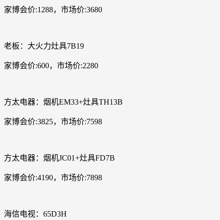
家博会价:1288，市场价:3680
老板：大火力灶具7B19
家博会价:600，市场价:2280
方太电器：烟机EM33+灶具TH13B
家博会价:3825，市场价:7598
方太电器：烟机JC01+灶具FD7B
家博会价:4190，市场价:7898
海信电视：65D3H