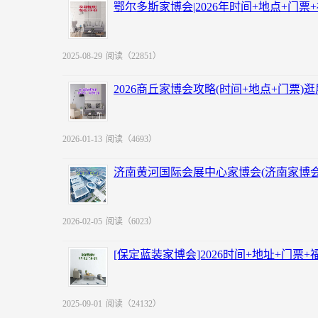
鄂尔多斯家博会|2026年时间+地点+门票
2025-08-29
阅读（22851）
2026商丘家博会攻略(时间+地点+门票)
2026-01-13
阅读（4693）
济南黄河国际会展中心家博会(济南家博会
2026-02-05
阅读（6023）
[保定蓝装家博会]2026时间+地址+门票+
2025-09-01
阅读（24132）