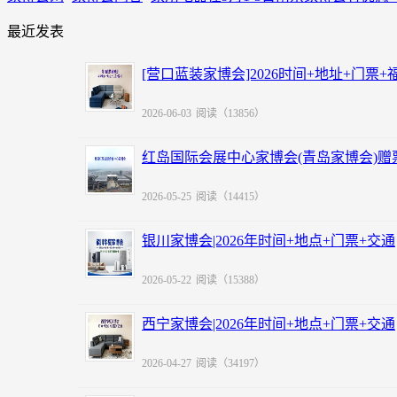
最近发表
[营口蓝装家博会]2026时间+地址+门票+
2026-06-03
阅读（13856）
红岛国际会展中心家博会(青岛家博会)赠
2026-05-25
阅读（14415）
银川家博会|2026年时间+地点+门票+交通
2026-05-22
阅读（15388）
西宁家博会|2026年时间+地点+门票+交通
2026-04-27
阅读（34197）