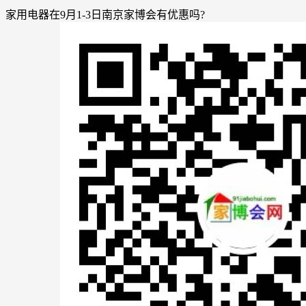
家用电器在9月1-3日南京家博会有优惠吗?