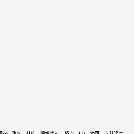
康丽根净水、林内、创维电视、格力、LG、添可、立升净水、