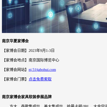
南京华夏家博会
【家博会日期】2023年9月1-3日
【家博会地点】
南京国际博览中心
【家博会网站】
nj.51jiabohui.com
【家博会门票】
点击免费索取
南京家博会家具软装参展品牌
方太、森歌集成灶、美大集成灶、哈曼卡顿/JBL、大金