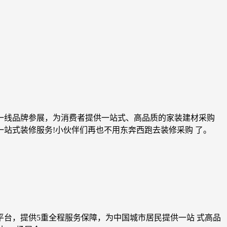
一线品牌参展，为消费者提供一站式、高品质的家装建材采购
站式装修服务!小伙伴们再也不用东奔西跑去装修采购 了。
台，提供5重全程服务保障，为中国城市居民提供一站 式高品