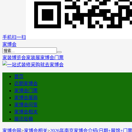
手机扫一扫
家博会
家装博览会
家装展
家博会门票
首页
近期家博会
家博会门票
家博会展商
家博会问答
家博会相关
展讯投稿
家博会网
>
家博会相关
>
2026年南京家博会介绍(日期+展馆+门票