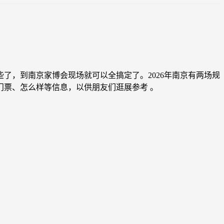
了，到南京家博会现场就可以全搞定了。2026年南京有两场规
门票、怎么样等信息，以供朋友们逛展参考 。