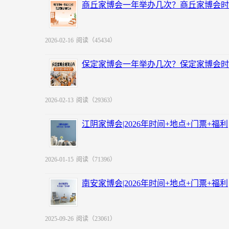
商丘家博会一年举办几次？商丘家博会时
2026-02-16
阅读（45434）
保定家博会一年举办几次？保定家博会时
2026-02-13
阅读（29363）
江阴家博会|2026年时间+地点+门票+福利
2026-01-15
阅读（71396）
南安家博会|2026年时间+地点+门票+福利
2025-09-26
阅读（23061）