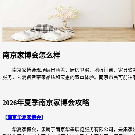
南京家博会怎么样
南京家博会现场展出涵盖：厨房卫浴、地板门窗、家具软
服务，为消费者带来品质和实惠的双重体验。南京市民可前往
2026年夏季南京家博会攻略
【
南京华夏家博会
】
华夏家博会，隶属于南京华墨展览服务有限公司，是集家