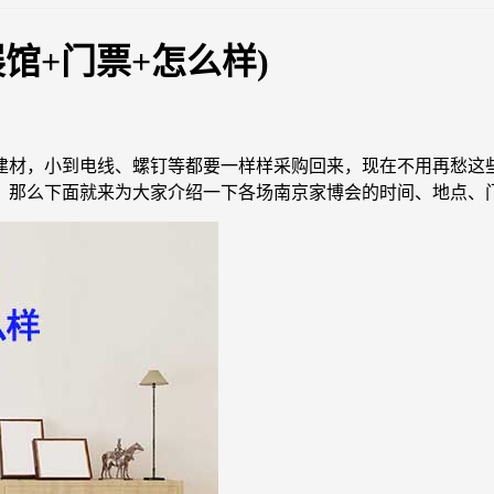
展馆+门票+怎么样)
材，小到电线、螺钉等都要一样样采购回来，现在不用再愁这些
，那么下面就来为大家介绍一下各场
南京家博会
的时间、地点、