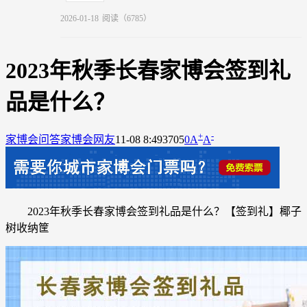
2026-01-18
阅读（6785）
2023年秋季长春家博会签到礼
品是什么？
+
-
家博会问答
家博会网友
11-08 8:49
3705
0
A
A
2023年秋季长春家博会签到礼品是什么？【签到礼】椰子
树收纳筐