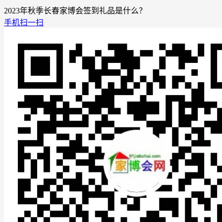
2023年秋季长春家博会签到礼品是什么？
手机扫一扫