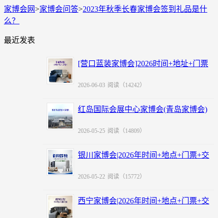
家博会网
>
家博会问答
>
2023年秋季长春家博会签到礼品是什
么？
最近发表
[营口蓝装家博会]2026时间+地址+门票
+福利
2026-06-03
阅读（14242）
红岛国际会展中心家博会(青岛家博会)
赠票
2026-05-25
阅读（14809）
银川家博会|2026年时间+地点+门票+交
通
2026-05-22
阅读（15772）
西宁家博会|2026年时间+地点+门票+交
通