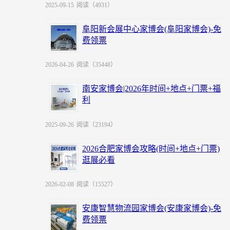
2025-09-15
阅读（4931）
阜阳新会展中心家博会(阜阳家博会)-免
费领票
2026-04-26
阅读（35448）
南安家博会|2026年时间+地点+门票+福
利
2025-09-26
阅读（23194）
2026合肥家博会攻略(时间+地点+门票)
逛展必看
2026-02-08
阅读（15527）
安康智慧物流园家博会(安康家博会)-免
费领票