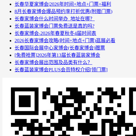
长春华夏家博会|2026年时间+地点+门票+福利
8月长春家博会爆品预约享打折优惠(附赠门票)
长春家博会什么时间举办_地址在哪？
长春蓝装家博会门票免费送是真的吗?
长春家博会-2026年春夏秋冬4届时间表
2026长春家博会攻略(时间+地点+门票)逛展必看
长春国际会展中心家博会(长春家博会)赠票
[免费抢票]2026年第13届长春蓝装家博会
长春家博会展出范围及品类有什么？
长春蓝装家博会PLUS会员特权介绍[领门票]