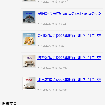
2026-04-27
阅读（34573）
阜阳新会展中心家博会(阜阳家博会)-免
费领票
2026-04-26
阅读（35448）
鄂州家博会|2026年时间+地点+门票+交
通
2026-04-25
阅读（34419）
进贤家博会|2026年时间+地点+门票+交
通
2026-03-24
阅读（45992）
衡水家博会|2026年时间+地点+门票+交
通
2026-03-05
阅读（42386）
随机文章