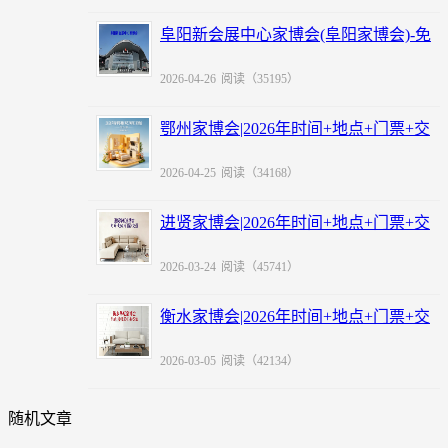
阜阳新会展中心家博会(阜阳家博会)-免
费领票
2026-04-26
阅读（35195）
鄂州家博会|2026年时间+地点+门票+交
通
2026-04-25
阅读（34168）
进贤家博会|2026年时间+地点+门票+交
通
2026-03-24
阅读（45741）
衡水家博会|2026年时间+地点+门票+交
通
2026-03-05
阅读（42134）
随机文章