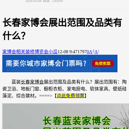
2026-03-04
阅读（50504）
长春家博会展出范围及品类有
什么？
+
-
家博会相关
装修博览会小瓜
12-08 9:47
1797
0
A
A
蓝装
长春家博会
展出范围及品类有什么？展出范围有：陶
瓷卫浴、地板门窗、橱柜衣柜、家电厨电、软体家具、壁纸硅
藻泥、综合建材。
====>【
点此免费领票
】