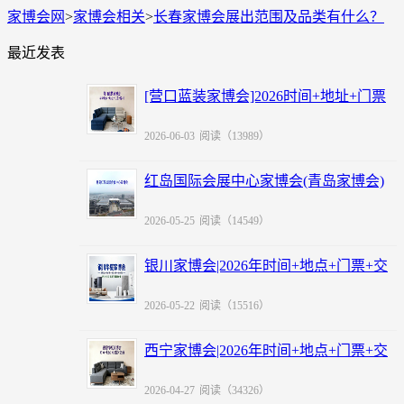
家博会网
>
家博会相关
>
长春家博会展出范围及品类有什么？
最近发表
[营口蓝装家博会]2026时间+地址+门票
+福利
2026-06-03
阅读（13989）
红岛国际会展中心家博会(青岛家博会)
赠票
2026-05-25
阅读（14549）
银川家博会|2026年时间+地点+门票+交
通
2026-05-22
阅读（15516）
西宁家博会|2026年时间+地点+门票+交
通
2026-04-27
阅读（34326）