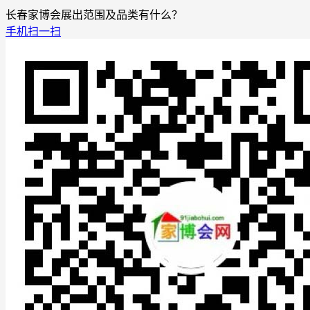
长春家博会展出范围及品类有什么？
手机扫一扫