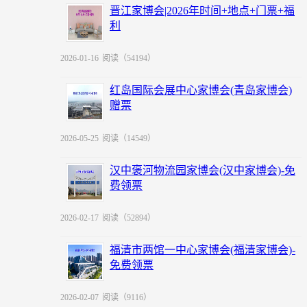
晋江家博会|2026年时间+地点+门票+福
利
2026-01-16
阅读（54194）
红岛国际会展中心家博会(青岛家博会)
赠票
2026-05-25
阅读（14549）
汉中褒河物流园家博会(汉中家博会)-免
费领票
2026-02-17
阅读（52894）
福清市两馆一中心家博会(福清家博会)-
免费领票
2026-02-07
阅读（9116）