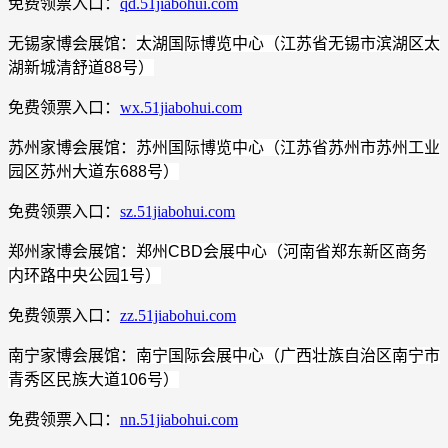
免费领
票入口：
qd.51jiabohui.com
无锡家博会展馆：
太湖国际博览中心（江苏省无锡市滨湖区太
湖新城清舒道88号）
免费领
票入口：
wx.51jiabohui.com
苏州家博会展馆：
苏州国际博览中心（江苏省苏州市苏州工业
园区苏州大道东688号）
免费领
票入口：
sz.51jiabohui.com
郑州家博会展馆：
郑州CBD会展中心（河南省郑东新区商务
内环路中央公园1号）
免费领
票入口：
zz.51jiabohui.com
南宁家博会展馆：
南宁国际会展中心（广西壮族自治区南宁市
青秀区民族大道106号）
免费领
票入口：
nn.51jiabohui.com