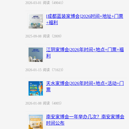
2026-03-01
阅读（49041）
[成都蓝装家博会]2026时间+地址+门票
+福利
2025-09-08
阅读（2809）
江阴家博会|2026年时间+地点+门票+福
利
2026-01-15
阅读（71623）
天水家博会|2026年时间+地点+活动+门
票
2026-01-08
阅读（4005）
南安家博会一年举办几次？南安家博会
时间公布