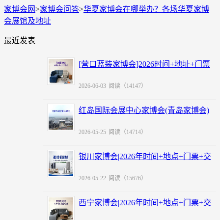
家博会网
>
家博会问答
>
华夏家博会在哪举办？各场华夏家博
会展馆及地址
最近发表
[营口蓝装家博会]2026时间+地址+门票
+福利
2026-06-03
阅读（14147）
红岛国际会展中心家博会(青岛家博会)
赠票
2026-05-25
阅读（14714）
银川家博会|2026年时间+地点+门票+交
通
2026-05-22
阅读（15676）
西宁家博会|2026年时间+地点+门票+交
通