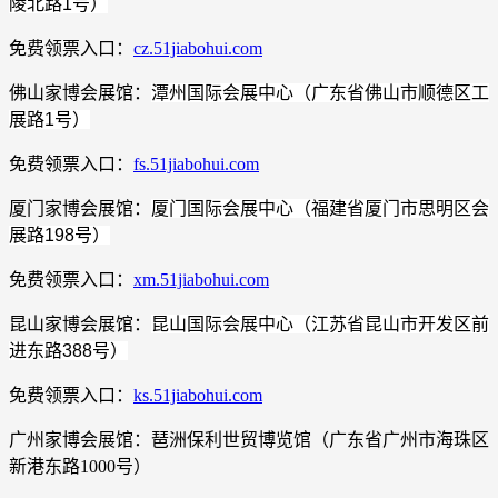
陵北路1号）
免费领
票入口：
cz.51jiabohui.com
佛山家博会展馆：
潭州国际会展中心（广东省佛山市顺德区工
展路1号）
免费领
票入口：
fs.51jiabohui.com
厦门家博会展馆：
厦门国际会展中心（福建省厦门市思明区会
展路198号）
免费领
票入口：
xm.51jiabohui.com
昆山家博会展馆：
昆山国际会展中心（
江苏省
昆山市开发区前
进东路388号）
免费领
票入口：
ks.51jiabohui.com
广州家博会展馆：琶洲保利世贸博览馆（广东省广州市海珠区
新港东路1000号）