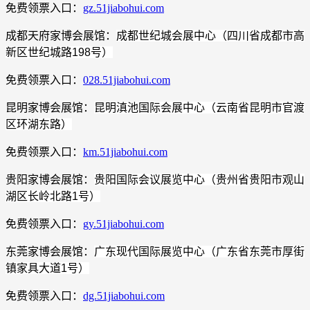
免费领
票入口：
gz.51jiabohui.com
成都天府家博会展馆：
成都世纪城会展中心（四川省成都市高
新区世纪城路198号）
免费领
票入口：
028.51jiabohui.com
昆明家博会展馆：
昆明滇池国际会展中心（云南省昆明市官渡
区环湖东路）
免费领
票入口：
km.51jiabohui.com
贵阳家博会展馆：
贵阳国际会议展览中心（贵州省贵阳市观山
湖区长岭北路1号）
免费领
票入口：
gy.51jiabohui.com
东莞家博会展馆：
广东现代国际展览中心（广东省东莞市厚街
镇家具大道1号）
免费领
票入口：
dg.51jiabohui.com