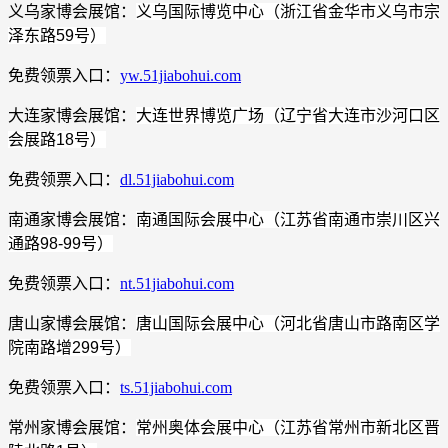
义乌家博会展馆：
义乌国际博览中心（浙江省金华市义乌市宗
泽东路59号）
免费领
票入口：
yw.51jiabohui.com
大连家博会展馆：
大连世界博览广场（辽宁省大连市沙河口区
会展路18号）
免费领
票入口：
dl.51jiabohui.com
南通家博会展馆：
南通国际会展中心（江苏省南通市崇川区兴
通路98-99号）
免费领
票入口：
nt.51jiabohui.com
唐山家博会展馆：
唐山国际会展中心（河北省唐山市路南区学
院南路增299号）
免费领
票入口：
ts.51jiabohui.com
常州家博会展馆：
常州奥体会展中心（
江苏省
常州市新北区晋