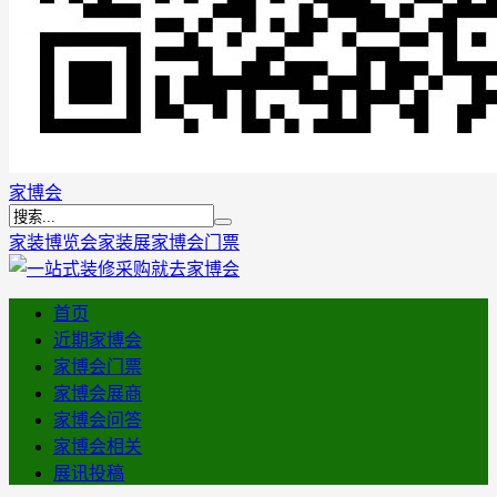
家博会
家装博览会
家装展
家博会门票
首页
近期家博会
家博会门票
家博会展商
家博会问答
家博会相关
展讯投稿