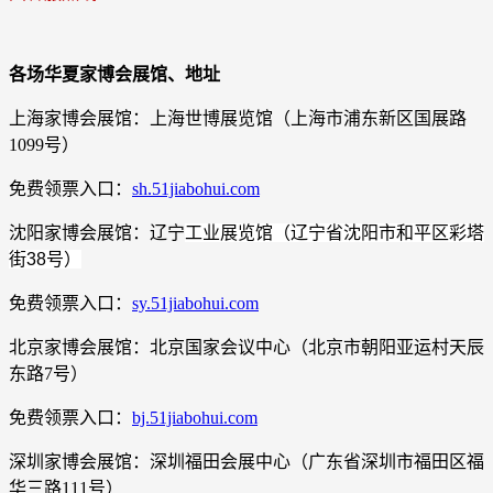
各场华夏家博会展馆、地址
上海家博会
展馆：上海世博展览馆（上海市浦东新区国展路
1099号）
免费领票入口：
sh.51jiabohui.com
沈阳家博会展馆：辽宁
工业展览馆（辽宁省沈阳市和平区彩塔
街38号）
免费领票入口：
sy.51jiabohui.com
北京家博会展馆：北京国家会议中心（北京市朝阳亚运村天辰
东路7号）
免费领
票入口：
bj.51jiabohui.com
深圳家博会展馆：深圳福田会展中心（广东省深圳市福田区福
华三路111号）