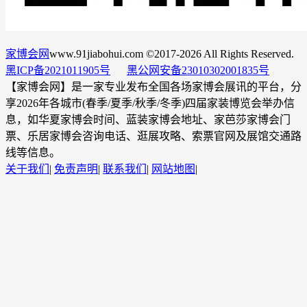
家博会网
www.91jiabohui.com ©2017-2026 All Rights Reserved.
黑ICP备2021011905号
黑公网安备23010302001835号
【家博会网】是一家专业发布全国各场家博会展讯的平台，分
享2026年各城市(春季/夏季/秋季/冬季)四届家装博览会举办信
息，如华夏家博会时间、蓝装家博会地址、家芭莎家博会门
票、乐居家博会咨询电话、逛展攻略、索票官网及展馆交通路
线等信息。
关于我们
|
免责声明
|
联系我们
|
网站地图
|