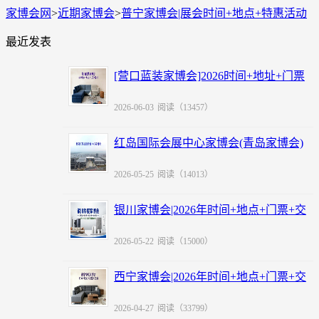
家博会网
>
近期家博会
>
普宁家博会|展会时间+地点+特惠活动
最近发表
[营口蓝装家博会]2026时间+地址+门票
+福利
2026-06-03
阅读（13457）
红岛国际会展中心家博会(青岛家博会)
赠票
2026-05-25
阅读（14013）
银川家博会|2026年时间+地点+门票+交
通
2026-05-22
阅读（15000）
西宁家博会|2026年时间+地点+门票+交
通
2026-04-27
阅读（33799）