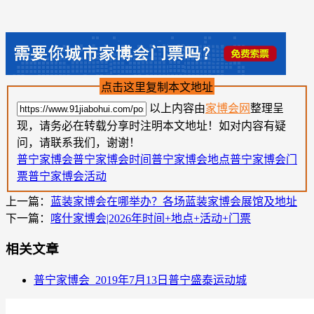
点击这里复制本文地址
以上内容由
家博会网
整理呈
现，请务必在转载分享时注明本文地址！如对内容有疑
问，请联系我们，谢谢！
普宁家博会
普宁家博会时间
普宁家博会地点
普宁家博会门
票
普宁家博会活动
上一篇：
蓝装家博会在哪举办？各场蓝装家博会展馆及地址
下一篇：
喀什家博会|2026年时间+地点+活动+门票
相关文章
普宁家博会_2019年7月13日普宁盛泰运动城