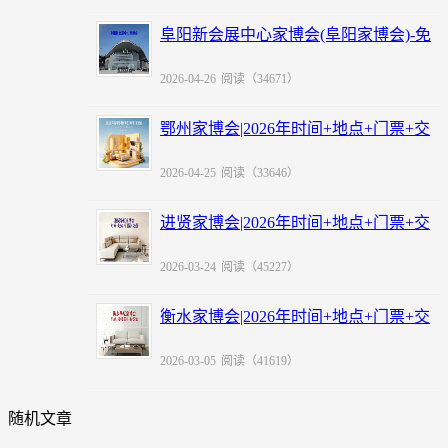
阜阳新会展中心家博会(阜阳家博会)-免
费领票
2026-04-26
阅读（34671）
鄂州家博会|2026年时间+地点+门票+交
通
2026-04-25
阅读（33646）
进贤家博会|2026年时间+地点+门票+交
通
2026-03-24
阅读（45227）
衡水家博会|2026年时间+地点+门票+交
通
2026-03-05
阅读（41619）
随机文章