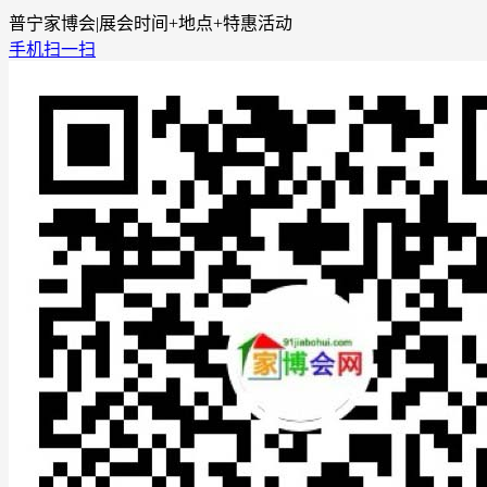
普宁家博会|展会时间+地点+特惠活动
手机扫一扫