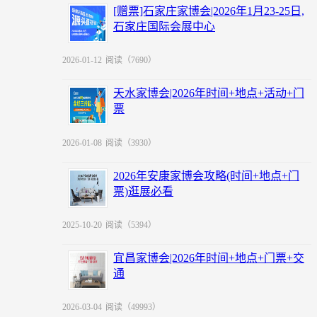
[赠票]石家庄家博会|2026年1月23-25日,
石家庄国际会展中心
2026-01-12
阅读（7690）
天水家博会|2026年时间+地点+活动+门
票
2026-01-08
阅读（3930）
2026年安康家博会攻略(时间+地点+门
票)逛展必看
2025-10-20
阅读（5394）
宜昌家博会|2026年时间+地点+门票+交
通
2026-03-04
阅读（49993）