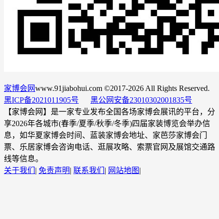
家博会网
www.91jiabohui.com ©2017-2026 All Rights Reserved.
黑ICP备2021011905号
黑公网安备23010302001835号
【家博会网】是一家专业发布全国各场家博会展讯的平台，分
享2026年各城市(春季/夏季/秋季/冬季)四届家装博览会举办信
息，如华夏家博会时间、蓝装家博会地址、家芭莎家博会门
票、乐居家博会咨询电话、逛展攻略、索票官网及展馆交通路
线等信息。
关于我们
|
免责声明
|
联系我们
|
网站地图
|