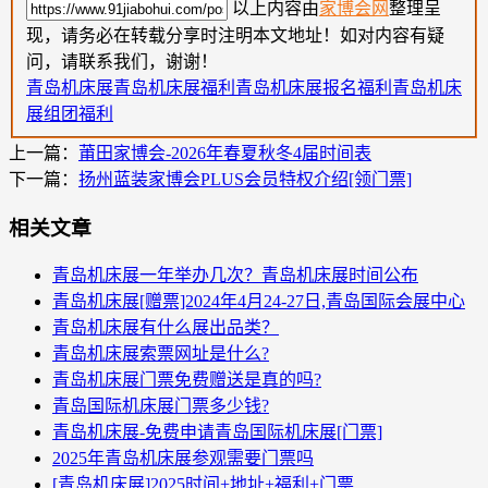
以上内容由
家博会网
整理呈
现，请务必在转载分享时注明本文地址！如对内容有疑
问，请联系我们，谢谢！
青岛机床展
青岛机床展福利
青岛机床展报名福利
青岛机床
展组团福利
上一篇：
莆田家博会-2026年春夏秋冬4届时间表
下一篇：
扬州蓝装家博会PLUS会员特权介绍[领门票]
相关文章
青岛机床展一年举办几次？青岛机床展时间公布
青岛机床展[赠票]2024年4月24-27日,青岛国际会展中心
青岛机床展有什么展出品类？
青岛机床展索票网址是什么?
青岛机床展门票免费赠送是真的吗?
青岛国际机床展门票多少钱?
青岛机床展-免费申请青岛国际机床展[门票]
2025年青岛机床展参观需要门票吗
[青岛机床展]2025时间+地址+福利+门票