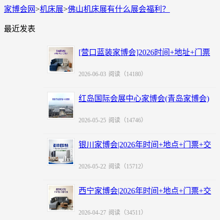
家博会网
>
机床展
>
佛山机床展有什么展会福利？
最近发表
[营口蓝装家博会]2026时间+地址+门票
+福利
2026-06-03
阅读（14180）
红岛国际会展中心家博会(青岛家博会)
赠票
2026-05-25
阅读（14746）
银川家博会|2026年时间+地点+门票+交
通
2026-05-22
阅读（15712）
西宁家博会|2026年时间+地点+门票+交
通
2026-04-27
阅读（34511）