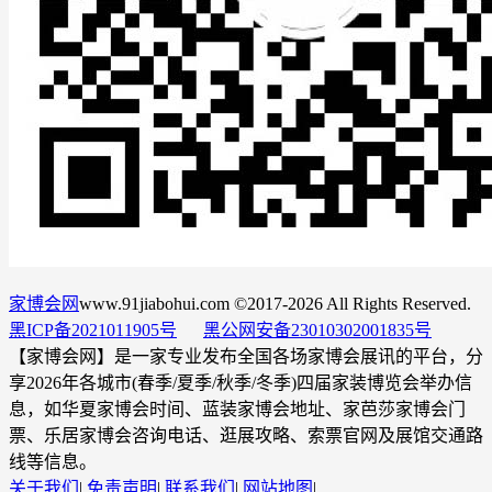
家博会网
www.91jiabohui.com ©2017-2026 All Rights Reserved.
黑ICP备2021011905号
黑公网安备23010302001835号
【家博会网】是一家专业发布全国各场家博会展讯的平台，分
享2026年各城市(春季/夏季/秋季/冬季)四届家装博览会举办信
息，如华夏家博会时间、蓝装家博会地址、家芭莎家博会门
票、乐居家博会咨询电话、逛展攻略、索票官网及展馆交通路
线等信息。
关于我们
|
免责声明
|
联系我们
|
网站地图
|