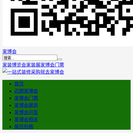
家博会
家装博览会
家装展
家博会门票
首页
近期家博会
家博会门票
家博会展商
家博会问答
家博会相关
展讯投稿