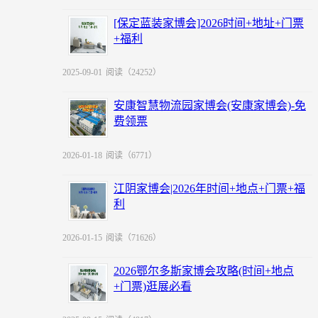
[保定蓝装家博会]2026时间+地址+门票
+福利
2025-09-01
阅读（24252）
安康智慧物流园家博会(安康家博会)-免
费领票
2026-01-18
阅读（6771）
江阴家博会|2026年时间+地点+门票+福
利
2026-01-15
阅读（71626）
2026鄂尔多斯家博会攻略(时间+地点
+门票)逛展必看