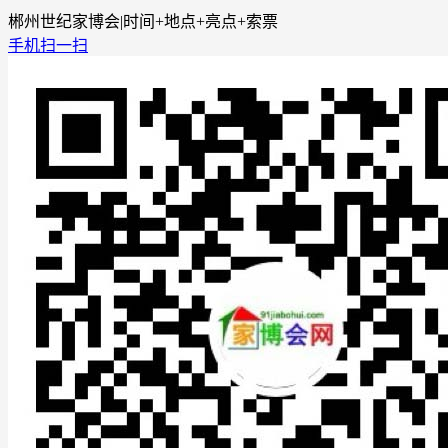
郴州世纪家博会|时间+地点+亮点+索票
手机扫一扫