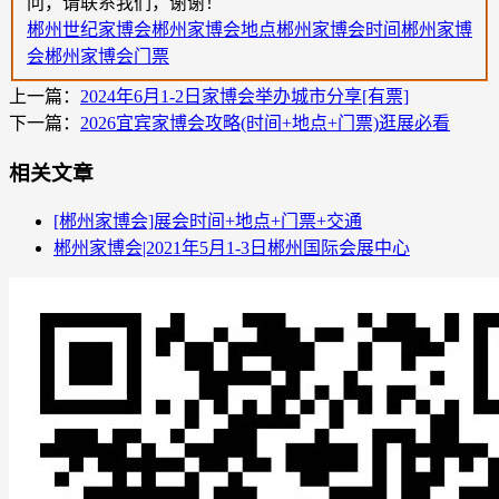
问，请联系我们，谢谢！
郴州世纪家博会
郴州家博会地点
郴州家博会时间
郴州家博
会
郴州家博会门票
上一篇：
2024年6月1-2日家博会举办城市分享[有票]
下一篇：
2026宜宾家博会攻略(时间+地点+门票)逛展必看
相关文章
[​郴州家博会]展会时间+地点+门票+交通
郴州家博会|2021年5月1-3日郴州国际会展中心