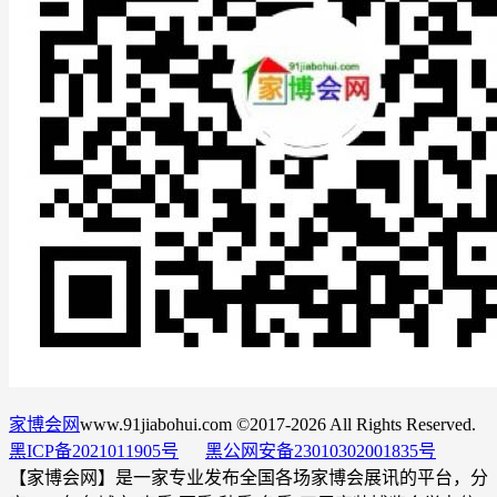
家博会网
www.91jiabohui.com ©2017-2026 All Rights Reserved.
黑ICP备2021011905号
黑公网安备23010302001835号
【家博会网】是一家专业发布全国各场家博会展讯的平台，分