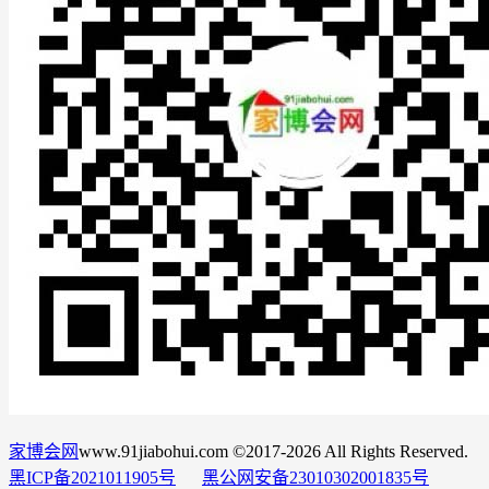
家博会网
www.91jiabohui.com ©2017-2026 All Rights Reserved.
黑ICP备2021011905号
黑公网安备23010302001835号