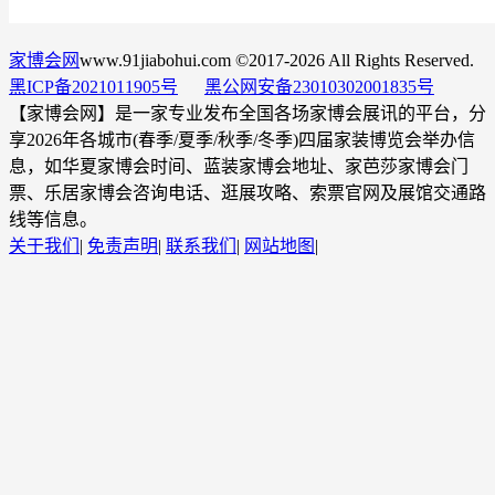
家博会网
www.91jiabohui.com ©2017-2026 All Rights Reserved.
黑ICP备2021011905号
黑公网安备23010302001835号
【家博会网】是一家专业发布全国各场家博会展讯的平台，分
享2026年各城市(春季/夏季/秋季/冬季)四届家装博览会举办信
息，如华夏家博会时间、蓝装家博会地址、家芭莎家博会门
票、乐居家博会咨询电话、逛展攻略、索票官网及展馆交通路
线等信息。
关于我们
|
免责声明
|
联系我们
|
网站地图
|