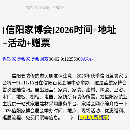
2026-01-14
阅读（67021）
[信阳家博会]2026时间+地址
+活动+赠票
+
-
近期家博会
家博会网友
06-02 9:12
25506
0
A
A
信阳要装修的市民朋友请注意：2026年秋季信阳蓝装家博
会将于9月11-13日在信阳百花会展中心举办，这是蓝装家博会
首次登陆信阳。展出涵盖：家具、家装、建材、陶瓷、卫浴、
木门、地板、橱柜、电器、家纺所有装修所需，为信阳家装业
主提供一站式家居建材采购服务平台。家博会网小编介绍一下
2026
信阳家博会
展会举办时间、地点、现场活动、优惠福利、
逛展流程、免费门票等信息。===》【
点此免费领票
】