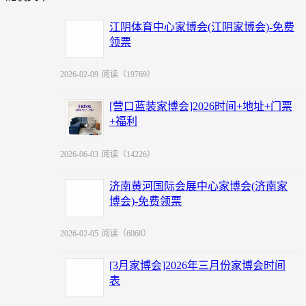
江阴体育中心家博会(江阴家博会)-免费
领票
2026-02-09
阅读（19769）
[营口蓝装家博会]2026时间+地址+门票
+福利
2026-06-03
阅读（14226）
济南黄河国际会展中心家博会(济南家
博会)-免费领票
2026-02-05
阅读（6068）
[3月家博会]2026年三月份家博会时间
表