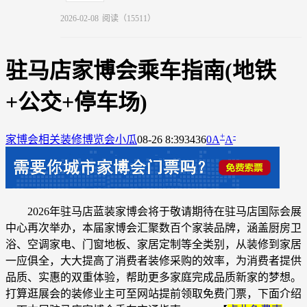
2026-02-08
阅读（15511）
驻马店家博会乘车指南(地铁
+公交+停车场)
+
-
家博会相关
装修博览会小瓜
08-26 8:39
3436
0
A
A
2026年驻马店蓝装家博会将于敬请期待在
驻马店国际会展
中心
再次举办，本届家博会汇聚数百个家装品牌，涵盖厨房卫
浴、空调家电、门窗地板、家居定制等全类别，从装修到家居
一应俱全，大大提高了消费者装修采购的效率，为消费者提供
品质、实惠的双重体验，帮助更多家庭完成品质新家的梦想。
打算逛展会的装修业主可至网站提前领取免费门票，下面介绍