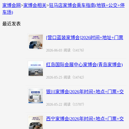
家博会网
>
家博会相关
>
驻马店家博会乘车指南(地铁+公交+停
车场)
最近发表
[营口蓝装家博会]2026时间+地址+门票
+福利
2026-06-03
阅读（14176）
红岛国际会展中心家博会(青岛家博会)
赠票
2026-05-25
阅读（14742）
银川家博会|2026年时间+地点+门票+交
通
2026-05-22
阅读（15707）
西宁家博会|2026年时间+地点+门票+交
通