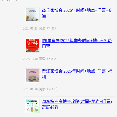
商丘家博会|2026年时间+地点+门票+交
通
2026-01-23
阅读（7431）
[凯里车展]2025年举办时间+地点+免费
门票
2025-10-10
阅读（2983）
晋江家博会|2026年时间+地点+门票+福
利
2026-01-16
阅读（54370）
2026株洲家博会攻略(时间+地点+门票)
逛展必看