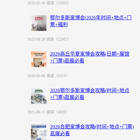
2026-02-10
阅读（22695）
鄂尔多斯家博会|2026年时间+地点+门
票+福利
2025-08-29
阅读（22987）
2026商丘华夏家博会攻略(日期+展馆
+门票)逛展必看
2026-02-06
阅读（6353）
2026鄂尔多斯家博会攻略(时间+地点
+门票)逛展必看
2025-09-15
阅读（4920）
2026合肥家博会攻略(时间+地点+门票)
逛展必看