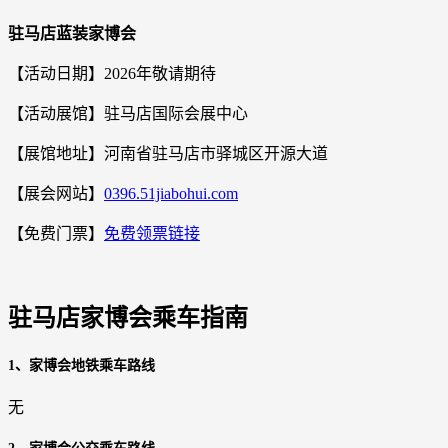
驻马店蓝装家博会
【活动日期】2026年敬请期待
【活动展馆】驻马店国际会展中心
【展馆地址】河南省驻马店市驿城区开源大道
【展会网站】
0396.51jiabohui.com
【免费门票】
免费领票链接
驻马店家博会乘车指南
1、家博会地铁乘车路线
无