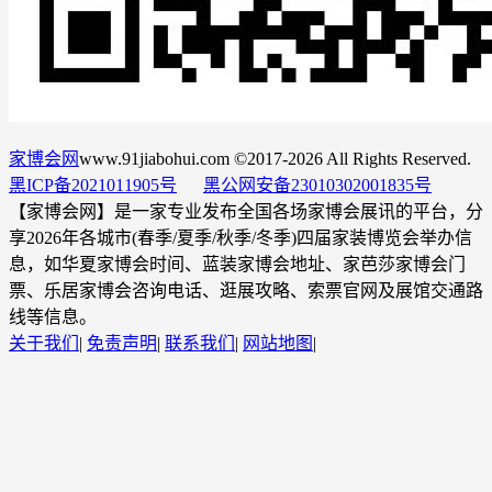
家博会网
www.91jiabohui.com ©2017-2026 All Rights Reserved.
黑ICP备2021011905号
黑公网安备23010302001835号
【家博会网】是一家专业发布全国各场家博会展讯的平台，分
享2026年各城市(春季/夏季/秋季/冬季)四届家装博览会举办信
息，如华夏家博会时间、蓝装家博会地址、家芭莎家博会门
票、乐居家博会咨询电话、逛展攻略、索票官网及展馆交通路
线等信息。
关于我们
|
免责声明
|
联系我们
|
网站地图
|