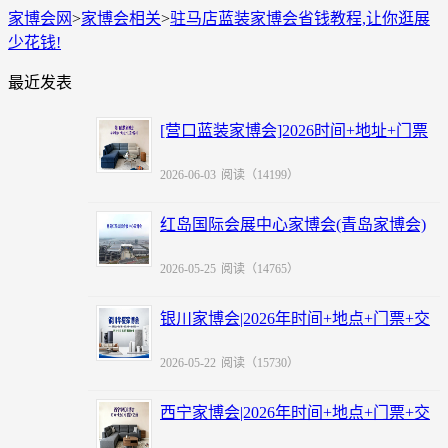
家博会网
>
家博会相关
>
驻马店蓝装家博会省钱教程,让你逛展
少花钱!
最近发表
[营口蓝装家博会]2026时间+地址+门票
+福利
2026-06-03
阅读（14199）
红岛国际会展中心家博会(青岛家博会)
赠票
2026-05-25
阅读（14765）
银川家博会|2026年时间+地点+门票+交
通
2026-05-22
阅读（15730）
西宁家博会|2026年时间+地点+门票+交
通