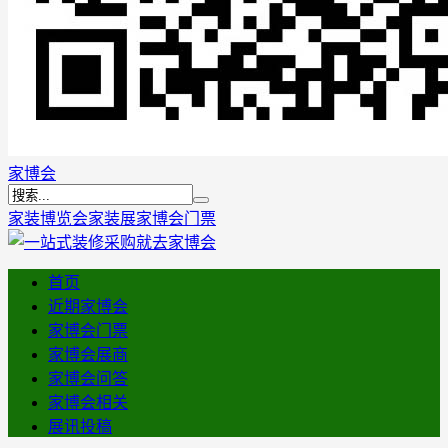
家博会
家装博览会
家装展
家博会门票
首页
近期家博会
家博会门票
家博会展商
家博会问答
家博会相关
展讯投稿