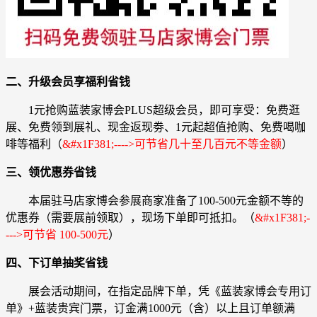
二、升级会员享福利省钱
1元抢购蓝装家博会PLUS超级会员，即可享受：免费逛
展、免费领到展礼、现金返现劵、1元起超值抢购、免费喝咖
啡等福利（
&#x1F381;---->可节省几十至几百元不等金额
）
三、领优惠券省钱
本届驻马店家博会参展商家准备了100-500元金额不等的
优惠券（需要展前领取），现场下单即可抵扣。（
&#x1F381;-
--->可节省 100-500元
）
四、下订单抽奖省钱
展会活动期间，在指定品牌下单，凭《蓝装家博会专用订
单》+蓝装贵宾门票，订金满1000元（含）以上且订单额满