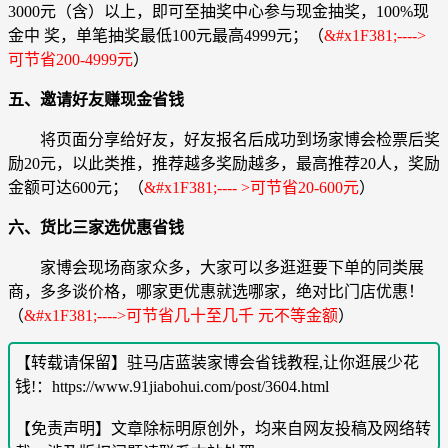
3000元（含）以上，即可至抽奖中心参与现金抽奖，100%现
金中 奖，单笔抽奖最低100元最高4999元；
（
&#x1F381;---->
可节省200-4999元
）
五、邀请好友赚现金省钱
将页面分享给好友，好友报名后成功到场家博会检票后奖
励20元，以此类推，推荐越多奖励越多，最高推荐20人，奖励
金额可达600元；（
&#x1F381;---- >可节省20-600元
）
六、货比三家选优惠省钱
家博会现场商家众多，大家可以多逛逛要下单的同类展
商，多多谈价格，哪家更优惠就选哪家，绝对比门店优惠！
（
&#x1F381;---->可节省几十至几千 元不等金额
）
【转载请保留】驻马店蓝装家博会省钱教程,让你逛展少花
钱!：https://www.91jiabohui.com/post/3604.html
【免责声明】文章除标明原创外，均来自网友投稿及网络转