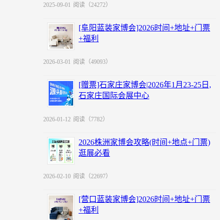
2025-09-01
阅读（24272）
[阜阳蓝装家博会]2026时间+地址+门票
+福利
2026-03-01
阅读（49093）
[赠票]石家庄家博会|2026年1月23-25日,
石家庄国际会展中心
2026-01-12
阅读（7782）
2026株洲家博会攻略(时间+地点+门票)
逛展必看
2026-02-10
阅读（22697）
[营口蓝装家博会]2026时间+地址+门票
+福利