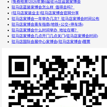
[免费抢票]2026年第6届驻马店蓝装家博会
驻马店蓝装家博会怎么样_值得去吗？
[驻马店家装业主]驻马店家博会官网分享
驻马店家博会一年举办几次？驻马店家博会时间公布
驻马店家博会乘车指南(地铁+公交+停车场)
驻马店家博会什么时间举办_地址在哪？
驻马店家博会几点开门几点关门(驻马店家博会时间)
驻马店国际会展中心家博会(驻马店家博会)赠票