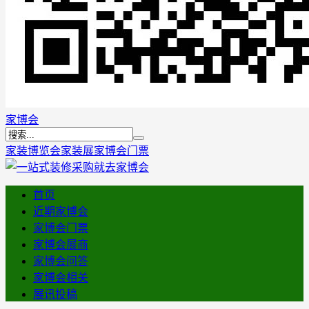
家博会
家装博览会
家装展
家博会门票
首页
近期家博会
家博会门票
家博会展商
家博会问答
家博会相关
展讯投稿