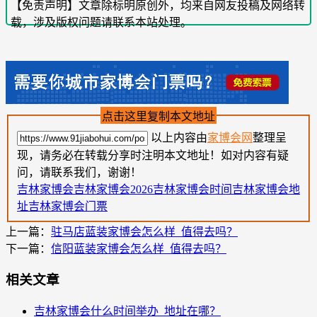
【免责声明】文章除标明原创外，均来自网友投稿及网络转
载，涉及版权问题请联系本站处理。
点击这里复制本文地址
以上内容由
家博会网
整理呈
现，请务必在转载分享时注明本文地址！如对内容有疑
问，请联系我们，谢谢！
吉林家博会
吉林家博会2026
吉林家博会时间
吉林家博会地
址
吉林家博会门票
上一篇：
驻马店蓝装家博会怎么样_值得去吗？
下一篇：
信阳蓝装家博会怎么样_值得去吗？
相关文章
吉林家博会什么时间举办_地址在哪？