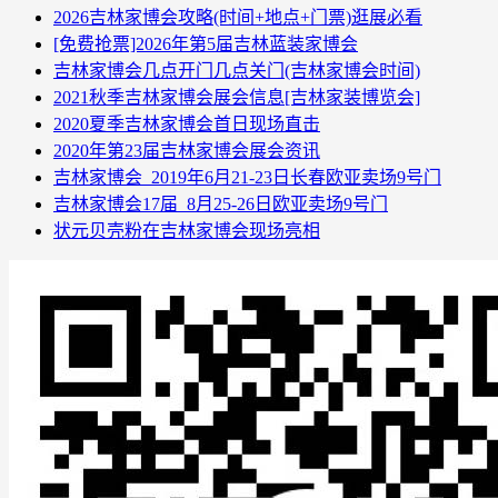
2026吉林家博会攻略(时间+地点+门票)逛展必看
[免费抢票]2026年第5届吉林蓝装家博会
吉林家博会几点开门几点关门(吉林家博会时间)
2021秋季吉林家博会展会信息[吉林家装博览会]
2020夏季吉林家博会首日现场直击
2020年第23届吉林家博会展会资讯
吉林家博会_2019年6月21-23日长春欧亚卖场9号门
吉林家博会17届_8月25-26日欧亚卖场9号门
状元贝壳粉在吉林家博会现场亮相