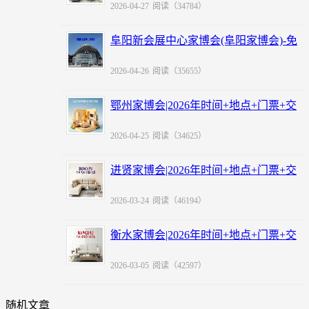
2026-04-27
阅读（34784）
阜阳新会展中心家博会(阜阳家博会)-免
费领票
2026-04-26
阅读（35655）
鄂州家博会|2026年时间+地点+门票+交
通
2026-04-25
阅读（34625）
进贤家博会|2026年时间+地点+门票+交
通
2026-03-24
阅读（46194）
衡水家博会|2026年时间+地点+门票+交
通
2026-03-05
阅读（42597）
随机文章