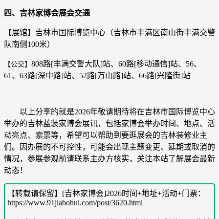
四、吉林家博会展会交通
【展馆】
吉林市国际博览中心
（吉林市丰满区南山街丰满交警
队南侧100米）
808路[丰满交警大队]站、60路[移动通信]站、56、
【公交】
61、63路[深中路]站、52路[万山路]站、66路[兴隆街]站
以上分享的就是2026年敬请期待将在
吉林市国际博览中心
举办的吉林蓝装家博会展讯，包括家博会举办时间、地点、活
动亮点、索票等，希望可以帮助到要逛展会的吉林装修业主
们。因办展的不可控性，可能会出现主题变更、延期或取消的
情况，参展参观前请联系主办方核实，关注本站了解展会最新
动态！
【转载请保留】[吉林家博会]2026时间+地址+活动+门票：
https://www.91jiabohui.com/post/3620.html