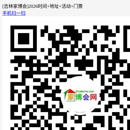
[吉林家博会]2026时间+地址+活动+门票
手机扫一扫