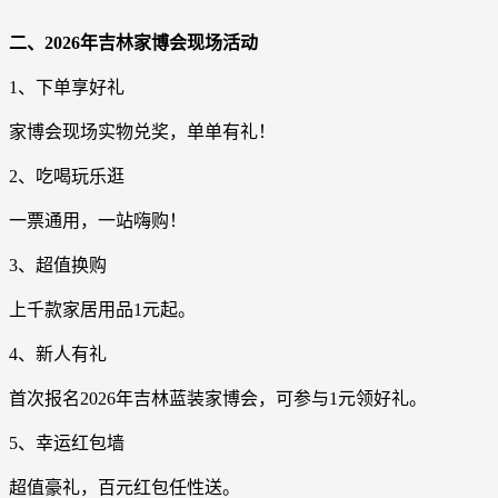
二、2026年
吉林
家博会现场活动
1、下单享好礼
家博会现场实物兑奖，单单有礼！
2、吃喝玩乐逛
一票通用，一站嗨购！
3、超值换购
上千款家居用品1元起。
4、新人有礼
首次报名2026年
吉林
蓝装家博会，可参与1元领好礼。
5、幸运红包墙
超值豪礼，百元红包任性送。