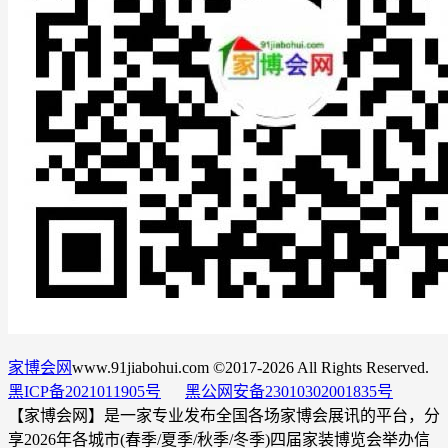
家博会网
www.91jiabohui.com ©2017-2026 All Rights Reserved.
黑ICP备2021011905号
黑公网安备23010302001835号
【家博会网】是一家专业发布全国各场家博会展讯的平台，分
享2026年各城市(春季/夏季/秋季/冬季)四届家装博览会举办信