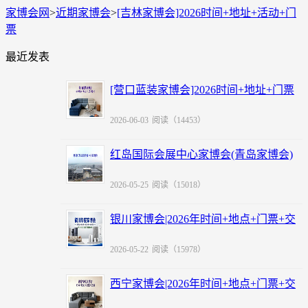
家博会网
>
近期家博会
>
[吉林家博会]2026时间+地址+活动+门
票
最近发表
[营口蓝装家博会]2026时间+地址+门票
+福利
2026-06-03
阅读（14453）
红岛国际会展中心家博会(青岛家博会)
赠票
2026-05-25
阅读（15018）
银川家博会|2026年时间+地点+门票+交
通
2026-05-22
阅读（15978）
西宁家博会|2026年时间+地点+门票+交
通