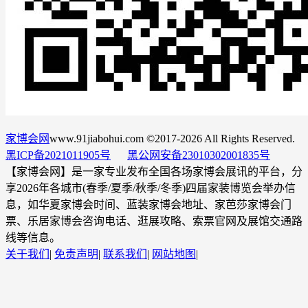
家博会网
www.91jiabohui.com ©2017-2026 All Rights Reserved.
黑ICP备2021011905号
黑公网安备23010302001835号
【家博会网】是一家专业发布全国各场家博会展讯的平台，分
享2026年各城市(春季/夏季/秋季/冬季)四届家装博览会举办信
息，如华夏家博会时间、蓝装家博会地址、家芭莎家博会门
票、乐居家博会咨询电话、逛展攻略、索票官网及展馆交通路
线等信息。
关于我们
|
免责声明
|
联系我们
|
网站地图
|