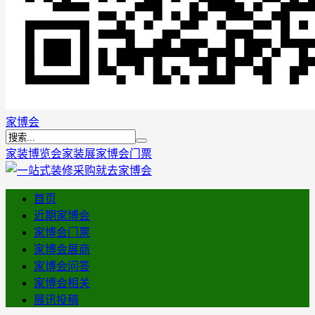
家博会
家装博览会
家装展
家博会门票
首页
近期家博会
家博会门票
家博会展商
家博会问答
家博会相关
展讯投稿