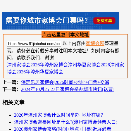
点击这里复制本文地址
以上内容由
家博会网
整理呈
现，请务必在转载分享时注明本文地址！如对内容有疑
问，请联系我们，谢谢！
漳州家博会
2026年漳州家博会
漳州华夏家博会
2026漳州家
博会
2026年漳州华夏家博会
上一篇：
保定乐居家博会|2026时间+地址+门票+交通
下一篇：
2024年10月25-27日家博会举办城市快讯[送票]
相关文章
2026年漳州家博会什么时间举办_地址在哪？
漳州家博会索票网址是什么?(漳州家博会领票入口)
2026漳州家博会攻略(时间+地点+门票)逛展必看