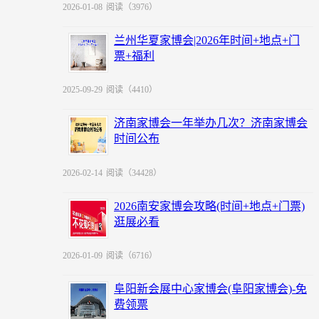
2026-01-08
阅读（3976）
兰州华夏家博会|2026年时间+地点+门
票+福利
2025-09-29
阅读（4410）
济南家博会一年举办几次？济南家博会
时间公布
2026-02-14
阅读（34428）
2026南安家博会攻略(时间+地点+门票)
逛展必看
2026-01-09
阅读（6716）
阜阳新会展中心家博会(阜阳家博会)-免
费领票