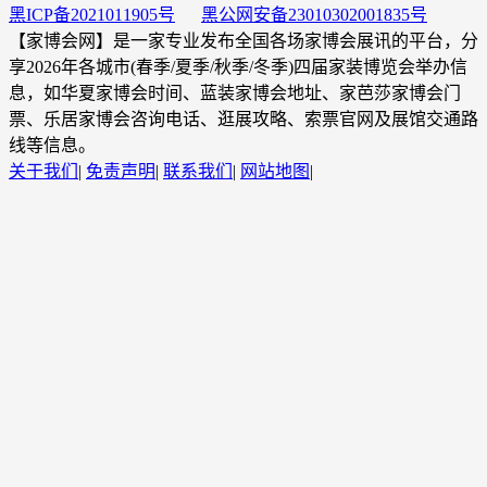
黑ICP备2021011905号
黑公网安备23010302001835号
【家博会网】是一家专业发布全国各场家博会展讯的平台，分
享2026年各城市(春季/夏季/秋季/冬季)四届家装博览会举办信
息，如华夏家博会时间、蓝装家博会地址、家芭莎家博会门
票、乐居家博会咨询电话、逛展攻略、索票官网及展馆交通路
线等信息。
关于我们
|
免责声明
|
联系我们
|
网站地图
|