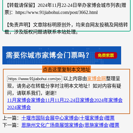
【转载请保留】2024年11月22-24日举办家博会城市列表[赠
票]：https://www.91jiabohui.com/post/3662.html
【免责声明】文章除标明原创外，均来自网友投稿及网络转
载，涉及版权问题请联系本站处理。
点击这里复制本文地址
以上内容由
家博会网
整理呈
现，请务必在转载分享时注明本文地址！如对内容有疑
问，请联系我们，谢谢！
11月家博会
家博会11月
11月22-24日家博会
2024年家博会
2024家博会
上一篇：
十堰市国际会展中心家博会(十堰家博会)赠票
下一篇：
恩施州文化广场南展馆家博会(恩施家博会)赠票