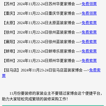
【苏州】2024年11月22-24日苏州华夏家博会 --->
免费领票
【重庆】2024年11月22-24日重庆华夏家博会 --->
免费领票
【太原】2024年11月22-24日太原蓝装家博会 --->
免费索票
【徐州】2024年11月22-24日徐州蓝装家博会 --->
免费索票
【襄阳】2024年11月22-24日徐州蓝装家博会 --->
免费索票
【蚌埠】2024年11月22-24日蚌埠乐居家博会 --->
免费索票
【郑州】2024年11月23-24日郑州华夏家博会 --->
免费索票
【驻马店】2024年11月23-24日驻马店蓝装家博会 --->
免费索
票
11月份要装修的家装业主不要错过家博会这个便捷平台，
助力大家轻松完成繁琐的装修采购工作！