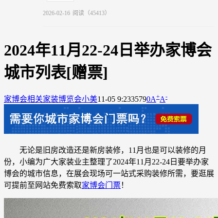
2026-02-16
阅读（45413）
2024年11月22-24日举办家博会
城市列表[赠票]
+
-
家博会相关
家装博览会小美
11-05 9:23
3579
0
A
A
无论是旧房改造还是
新房装修
，11月也是可以装修的月
份，小编为广大家装业主整理了2024年11月22-24日要举办家
博会的城市信息，在展会现场可一站式采购装修所需，要逛展
可提前至网站免费索取
家博会门票
！