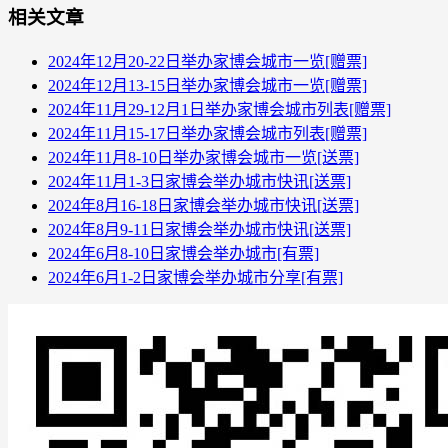
相关文章
2024年12月20-22日举办家博会城市一览[赠票]
2024年12月13-15日举办家博会城市一览[赠票]
2024年11月29-12月1日举办家博会城市列表[赠票]
2024年11月15-17日举办家博会城市列表[赠票]
2024年11月8-10日举办家博会城市一览[送票]
2024年11月1-3日家博会举办城市快讯[送票]
2024年8月16-18日家博会举办城市快讯[送票]
2024年8月9-11日家博会举办城市快讯[送票]
2024年6月8-10日家博会举办城市[有票]
2024年6月1-2日家博会举办城市分享[有票]