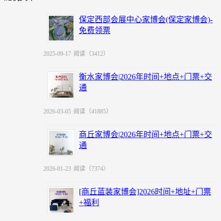
保定西部会展中心家博会(保定家博会)-
免费领票
2025-09-17
阅读（3412）
衡水家博会|2026年时间+地点+门票+交
通
2026-03-05
阅读（41885）
商丘家博会|2026年时间+地点+门票+交
通
2026-01-23
阅读（7374）
[商丘蓝装家博会]2026时间+地址+门票
+福利