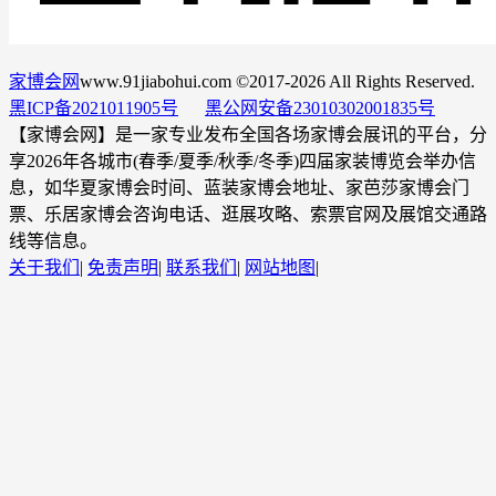
家博会网
www.91jiabohui.com ©2017-2026 All Rights Reserved.
黑ICP备2021011905号
黑公网安备23010302001835号
【家博会网】是一家专业发布全国各场家博会展讯的平台，分
享2026年各城市(春季/夏季/秋季/冬季)四届家装博览会举办信
息，如华夏家博会时间、蓝装家博会地址、家芭莎家博会门
票、乐居家博会咨询电话、逛展攻略、索票官网及展馆交通路
线等信息。
关于我们
|
免责声明
|
联系我们
|
网站地图
|