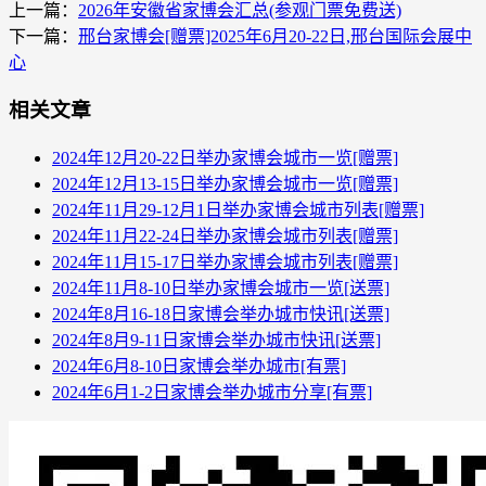
上一篇：
2026年安徽省家博会汇总(参观门票免费送)
下一篇：
邢台家博会[赠票]2025年6月20-22日,邢台国际会展中
心
相关文章
2024年12月20-22日举办家博会城市一览[赠票]
2024年12月13-15日举办家博会城市一览[赠票]
2024年11月29-12月1日举办家博会城市列表[赠票]
2024年11月22-24日举办家博会城市列表[赠票]
2024年11月15-17日举办家博会城市列表[赠票]
2024年11月8-10日举办家博会城市一览[送票]
2024年8月16-18日家博会举办城市快讯[送票]
2024年8月9-11日家博会举办城市快讯[送票]
2024年6月8-10日家博会举办城市[有票]
2024年6月1-2日家博会举办城市分享[有票]