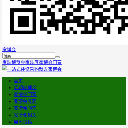
家博会
家装博览会
家装展
家博会门票
首页
近期家博会
家博会门票
家博会展商
家博会问答
家博会相关
展讯投稿