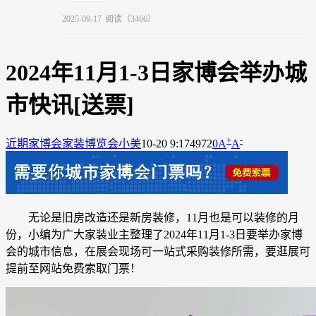
2025-09-17
阅读（3466）
2024年11月1-3日家博会举办城
市快讯[送票]
+
-
近期家博会
家装博览会小美
10-20 9:17
4972
0
A
A
无论是旧房改造还是
新房装修
，11月也是可以装修的月
份，小编为广大家装业主整理了2024年11月1-3日要举办家博
会的城市信息，在展会现场可一站式采购装修所需，要逛展可
提前至网站免费索取门票！