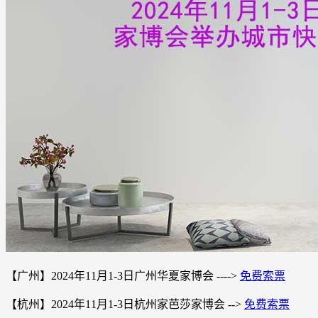
【广州】2024年11月1-3日广州华夏家博会 ---->
免费索票
【杭州】2024年11月1-3日杭州家芭莎家博会 -->
免费索票