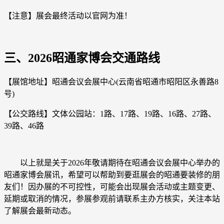
【注意】展会最终活动以官网为准！
三、2026昭通家博会交通路线
【展馆地址】昭通会议会展中心(云南省昭通市昭阳区永善路8
号)
【公交路线】文体公园站‌：1路、17路、19路、16路、27路、
39路、46路‌
以上就是关于2026年
敬请期待
在昭通会议会展中心举办的
昭通家博会展讯，希望可以帮助到要逛展会的昭通要装修的朋
友们！因办展的不可控性，可能会出现展会活动或主题变更、
延期或取消的情况，参展参观前请联系主办方核实，关注本站
了解展会最新动态。