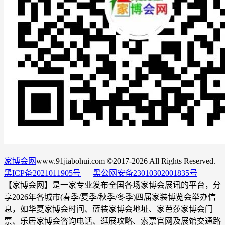
家博会网
www.91jiabohui.com ©2017-2026 All Rights Reserved.
黑ICP备2021011905号
黑公网安备23010302001835号
【家博会网】是一家专业发布全国各场家博会展讯的平台，分
享2026年各城市(春季/夏季/秋季/冬季)四届家装博览会举办信
息，如华夏家博会时间、蓝装家博会地址、家芭莎家博会门
票、乐居家博会咨询电话、逛展攻略、索票官网及展馆交通路