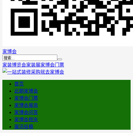
家博会
家装博览会
家装展
家博会门票
首页
近期家博会
家博会门票
家博会展商
家博会问答
家博会相关
展讯投稿