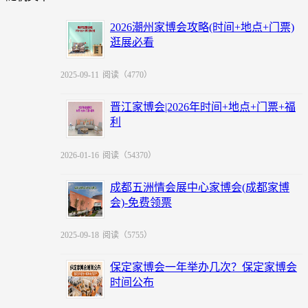
2026潮州家博会攻略(时间+地点+门票)
逛展必看
2025-09-11
阅读（4770）
晋江家博会|2026年时间+地点+门票+福
利
2026-01-16
阅读（54370）
成都五洲情会展中心家博会(成都家博
会)-免费领票
2025-09-18
阅读（5755）
保定家博会一年举办几次？保定家博会
时间公布