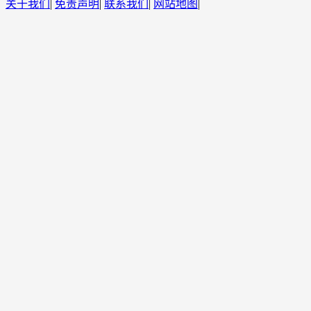
关于我们
|
免责声明
|
联系我们
|
网站地图
|