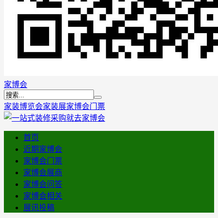
家博会
家装博览会
家装展
家博会门票
首页
近期家博会
家博会门票
家博会展商
家博会问答
家博会相关
展讯投稿