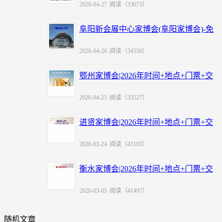
2026-04-27
阅读（33673）
阜阳新会展中心家博会(阜阳家博会)-免
费领票
2026-04-26
阅读（34550）
鄂州家博会|2026年时间+地点+门票+交
通
2026-04-25
阅读（33527）
进贤家博会|2026年时间+地点+门票+交
通
2026-03-24
阅读（45103）
衡水家博会|2026年时间+地点+门票+交
通
2026-03-05
阅读（41497）
随机文章