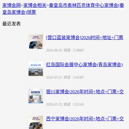
家博会网
>
家博会相关
>
秦皇岛市奥林匹克体育中心家博会(秦
皇岛家博会)领票
最近发表
[营口蓝装家博会]2026时间+地址+门票
+福利
2026-06-03
阅读（13989）
红岛国际会展中心家博会(青岛家博会)
赠票
2026-05-25
阅读（14549）
银川家博会|2026年时间+地点+门票+交
通
2026-05-22
阅读（15516）
西宁家博会|2026年时间+地点+门票+交
通