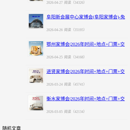
2026-04-27
阅读（34326）
阜阳新会展中心家博会(阜阳家博会)-免
费领票
2026-04-26
阅读（35195）
鄂州家博会|2026年时间+地点+门票+交
通
2026-04-25
阅读（34168）
进贤家博会|2026年时间+地点+门票+交
通
2026-03-24
阅读（45741）
衡水家博会|2026年时间+地点+门票+交
通
2026-03-05
阅读（42134）
随机文章