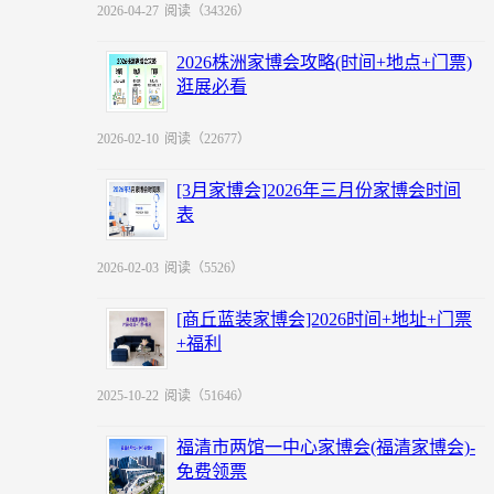
2026-04-27
阅读（34326）
2026株洲家博会攻略(时间+地点+门票)
逛展必看
2026-02-10
阅读（22677）
[3月家博会]2026年三月份家博会时间
表
2026-02-03
阅读（5526）
[商丘蓝装家博会]2026时间+地址+门票
+福利
2025-10-22
阅读（51646）
福清市两馆一中心家博会(福清家博会)-
免费领票