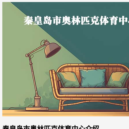
秦皇岛市奥林匹克体育中心介绍