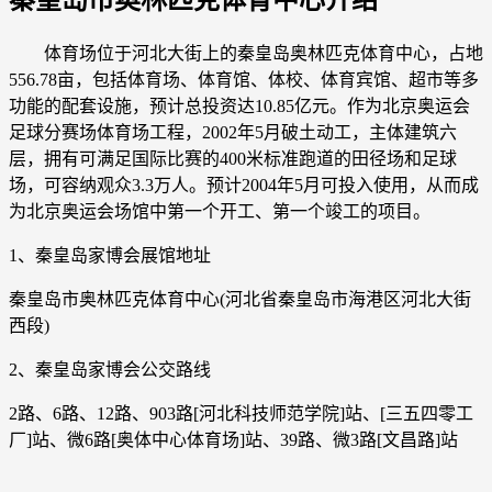
体育场位于河北大街上的秦皇岛奥林匹克体育中心，占地
556.78亩，包括体育场、体育馆、体校、体育宾馆、超市等多
功能的配套设施，预计总投资达10.85亿元。作为北京奥运会
足球分赛场体育场工程，2002年5月破土动工，主体建筑六
层，拥有可满足国际比赛的400米标准跑道的田径场和足球
场，可容纳观众3.3万人。预计2004年5月可投入使用，从而成
为北京奥运会场馆中第一个开工、第一个竣工的项目。
1、秦皇岛家博会展馆地址
秦皇岛市奥林匹克体育中心(河北省秦皇岛市海港区河北大街
西段)
2、秦皇岛家博会公交路线
2路、6路、12路、903路[河北科技师范学院]站、[三五四零工
厂]站、微6路[奥体中心体育场]站、39路、微3路[文昌路]站