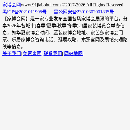
家博会网
www.91jiabohui.com ©2017-2026 All Rights Reserved.
黑ICP备2021011905号
黑公网安备23010302001835号
【家博会网】是一家专业发布全国各场家博会展讯的平台，分
享2026年各城市(春季/夏季/秋季/冬季)四届家装博览会举办信
息，如华夏家博会时间、蓝装家博会地址、家芭莎家博会门
票、乐居家博会咨询电话、逛展攻略、索票官网及展馆交通路
线等信息。
关于我们
|
免责声明
|
联系我们
|
网站地图
|