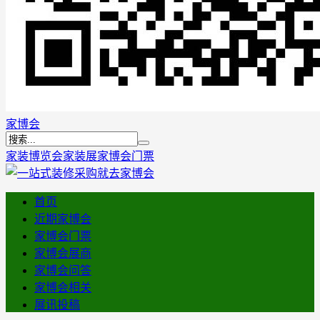
家博会
家装博览会
家装展
家博会门票
首页
近期家博会
家博会门票
家博会展商
家博会问答
家博会相关
展讯投稿