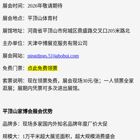
展会时间：2026年
敬请期待
展会地点：
平顶山体育村
展馆地址：
河南省平顶山市宛城区鼎盛路交叉口205米路北
主办单位：天津中博展览服务有限公司
展会网站：
pingdings.51jiabohui.com
免费门票
：
点此免费领票
索票说明：现在领票免费，展会现场30元/张；一人领票全家
逛展；展期内凭票可多次进出展馆。
平顶山家博会展会优势
品牌多：现场多家国内外知名品牌年度厂价大促
规模大：1万平米超大展览面积，超大规模消费盛会