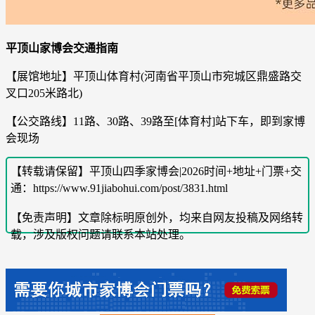
平顶山家博会交通指南
【展馆地址】平顶山体育村(河南省平顶山市宛城区鼎盛路交
叉口205米路北)
【公交路线】11路、30路、39路至[体育村]站下车，即到家博
会现场
【转载请保留】平顶山四季家博会|2026时间+地址+门票+交
通：https://www.91jiabohui.com/post/3831.html
【免责声明】文章除标明原创外，均来自网友投稿及网络转
载，涉及版权问题请联系本站处理。