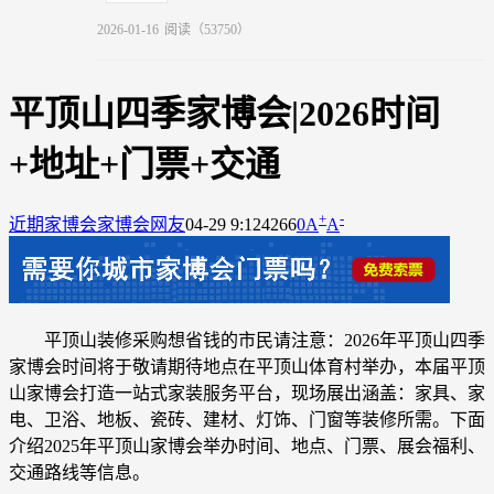
2026-01-16
阅读（53750）
平顶山四季家博会|2026时间
+地址+门票+交通
+
-
近期家博会
家博会网友
04-29 9:12
4266
0
A
A
平顶山装修采购想省钱的市民请注意：2026年平顶山四季
家博会时间将于
敬请期待
地点在平顶山体育村举办，本届平顶
山家博会打造一站式家装服务平台，现场展出涵盖：家具、家
电、卫浴、地板、瓷砖、建材、灯饰、门窗等装修所需。下面
介绍2025年
平顶山家博会
举办时间、地点、门票、展会福利、
交通路线等信息。