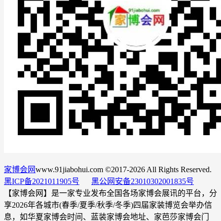
家博会网
www.91jiabohui.com ©2017-2026 All Rights Reserved.
黑ICP备2021011905号
黑公网安备23010302001835号
【家博会网】是一家专业发布全国各场家博会展讯的平台，分
享2026年各城市(春季/夏季/秋季/冬季)四届家装博览会举办信
息，如华夏家博会时间、蓝装家博会地址、家芭莎家博会门