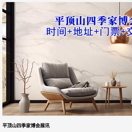
平顶山四季家博会展讯