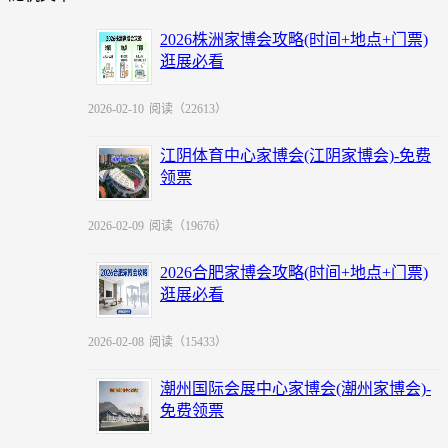
2026株洲家博会攻略(时间+地点+门票)
逛展必看
2026-02-10
阅读（22613）
江阴体育中心家博会(江阴家博会)-免费
领票
2026-02-09
阅读（19676）
2026合肥家博会攻略(时间+地点+门票)
逛展必看
2026-02-08
阅读（15433）
潮州国际会展中心家博会(潮州家博会)-
免费领票