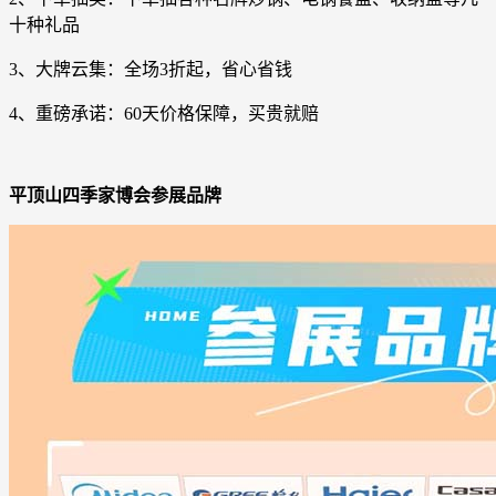
十种礼品
3、大牌云集：全场3折起，省心省钱
4、重磅承诺：60天价格保障，买贵就赔
平顶山四季家博会参展品牌