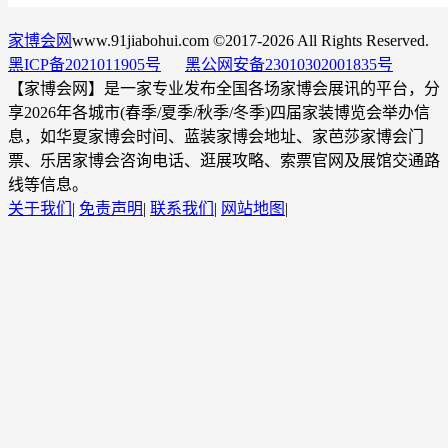
家博会网
www.91jiabohui.com ©2017-2026 All Rights Reserved.
黑ICP备2021011905号
黑公网安备23010302001835号
【家博会网】是一家专业发布全国各场家博会展讯的平台，分
享2026年各城市(春季/夏季/秋季/冬季)四届家装博览会举办信
息，如华夏家博会时间、蓝装家博会地址、家芭莎家博会门
票、乐居家博会咨询电话、逛展攻略、索票官网及展馆交通路
线等信息。
关于我们
|
免责声明
|
联系我们
|
网站地图
|