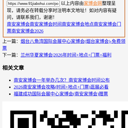
以上内容由
家博会网
整理呈
现，请务必在转载分享时注明本文地址！如对内容有疑
问，请联系我们，谢谢！
南安家博会
南安家博会时间
南安家博会地点
南安家博会门
票
南安家博会2026
上一篇：
烟台八角湾国际会展中心家博会(烟台家博会)-免费领
票
下一篇：
兰州华夏家博会|2026年时间+地点+门票+福利
相关文章
南安家博会一年举办几次？南安家博会时间公布
2026南安家博会攻略(时间+地点+门票)逛展必看
福建成功国际会展中心家博会(南安家博会)赠票