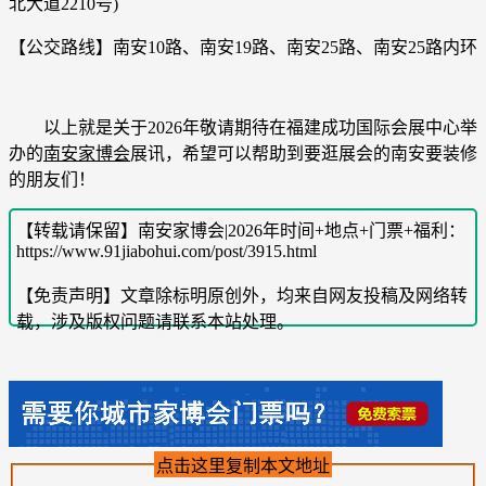
北大道2210号)
【公交路线】南安10路、南安19路、南安25路、南安25路内环
以上就是关于2026年敬请期待
在福建成功国际会展中心举
办的
南安家博会
展讯，希望可以帮助到要逛展会的南安要装修
的朋友们！
【转载请保留】南安家博会|2026年时间+地点+门票+福利：
https://www.91jiabohui.com/post/3915.html
【免责声明】文章除标明原创外，均来自网友投稿及网络转
载，涉及版权问题请联系本站处理。
点击这里复制本文地址