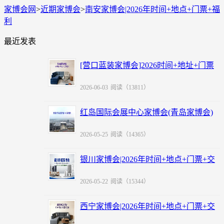
家博会网
>
近期家博会
>
南安家博会|2026年时间+地点+门票+福
利
最近发表
[营口蓝装家博会]2026时间+地址+门票
+福利
2026-06-03
阅读（13811）
红岛国际会展中心家博会(青岛家博会)
赠票
2026-05-25
阅读（14365）
银川家博会|2026年时间+地点+门票+交
通
2026-05-22
阅读（15344）
西宁家博会|2026年时间+地点+门票+交
通