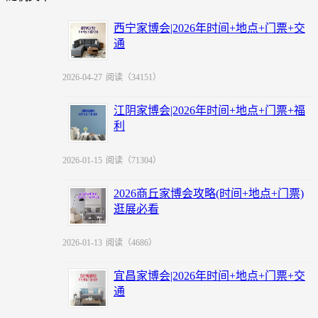
西宁家博会|2026年时间+地点+门票+交
通
2026-04-27
阅读（34151）
江阴家博会|2026年时间+地点+门票+福
利
2026-01-15
阅读（71304）
2026商丘家博会攻略(时间+地点+门票)
逛展必看
2026-01-13
阅读（4686）
宜昌家博会|2026年时间+地点+门票+交
通