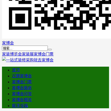
家博会
家装博览会
家装展
家博会门票
首页
近期家博会
家博会门票
家博会展商
家博会问答
家博会相关
展讯投稿