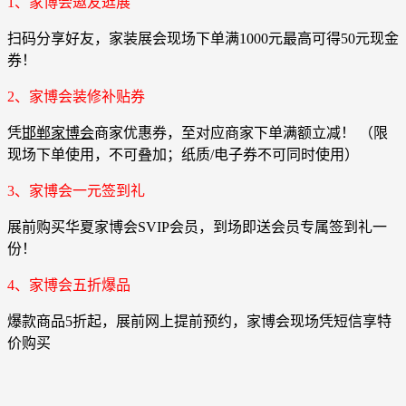
1、家博会邀友逛展
扫码分享好友，家装展会现场下单满1000元最高可得50元现金
券！
2、
家博会
装修补贴券
凭
邯郸家博会
商家优惠券，至对应商家下单满额立减！ （限
现场下单使用，不可叠加；纸质/电子券不可同时使用）
3、
家博会
一元签到礼
展前购买华夏家博会SVIP会员，到场即送会员专属签到礼一
份！
4、
家博会
五折爆品
爆款商品5折起，展前网上提前预约，家博会现场凭短信享特
价购买