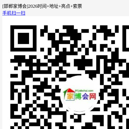
[邯郸家博会]2026时间+地址+亮点+索票
手机扫一扫