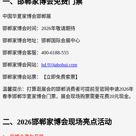
一、
邯郸
家博会免费门票
中国华夏家博会
邯郸
展
邯郸家博会时间：2026年
敬请期待
邯郸家博会地址：
邯郸国际会展中心
邯郸家博会客服：400-6188-555
邯郸家博会网站：
hd.91jiabohui.com
邯郸家博会站票：
【
立即免费索票
】
温馨提示：打算
逛展会的
邯郸消费者
可提前至官网申请2026年
春季
邯郸
华夏家博会门票，展会现场购票需要花费20元现金。
二、2026邯郸家博会现场亮点活动