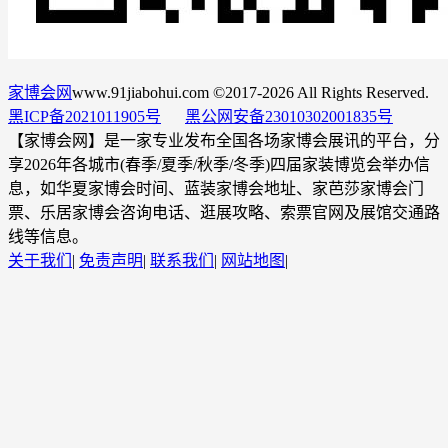
家博会网
www.91jiabohui.com ©2017-2026 All Rights Reserved.
黑ICP备2021011905号
黑公网安备23010302001835号
【家博会网】是一家专业发布全国各场家博会展讯的平台，分
享2026年各城市(春季/夏季/秋季/冬季)四届家装博览会举办信
息，如华夏家博会时间、蓝装家博会地址、家芭莎家博会门
票、乐居家博会咨询电话、逛展攻略、索票官网及展馆交通路
线等信息。
关于我们
|
免责声明
|
联系我们
|
网站地图
|