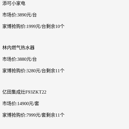
添可小家电
市场价:3890元/台
家博抢购价:1999元/台剩余10个
林内燃气热水器
市场价:3880元/台
家博抢购价:3280元/台剩余11个
亿田集成灶F93ZKT22
市场价:14900元/套
家博抢购价:7999元/套剩余11个