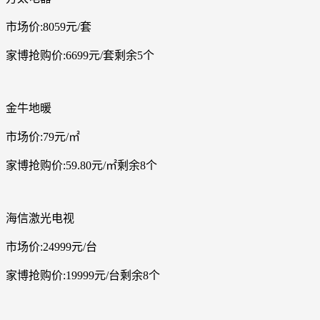
市场价:8059元/套
家博抢购价:6699元/套剩余5个
金牛地暖
市场价:79元/㎡
家博抢购价:59.80元/㎡剩余8个
海信激光电视
市场价:24999元/台
家博抢购价:19999元/台剩余8个