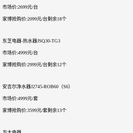
市场价:2699元/台
家博抢购价:2099元/台剩余18个
东芝电器-热水器JSQ30-TG3
市场价:4999元/台
家博抢购价:2999元/台剩余12个
安吉尔净水器J2745-ROB60（S6）
市场价:4999元/套
家博抢购价:3599元/套剩余13个
方太电器