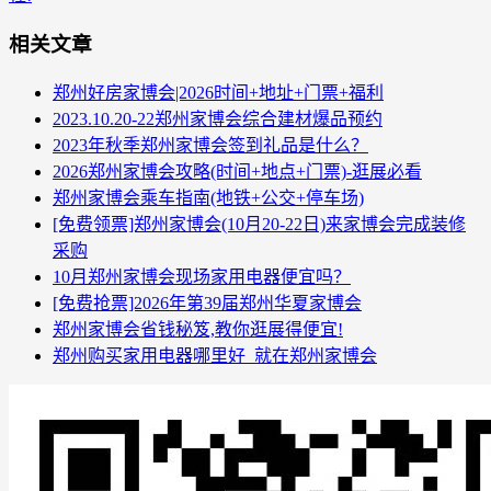
相关文章
郑州好房家博会|2026时间+地址+门票+福利
2023.10.20-22郑州家博会综合建材爆品预约
2023年秋季郑州家博会签到礼品是什么？
2026郑州家博会攻略(时间+地点+门票)-逛展必看
郑州家博会乘车指南(地铁+公交+停车场)
[免费领票]郑州家博会(10月20-22日)来家博会完成装修
采购
10月郑州家博会现场家用电器便宜吗？
[免费抢票]2026年第39届郑州华夏家博会
郑州家博会省钱秘笈,教你逛展得便宜!
郑州购买家用电器哪里好_就在郑州家博会