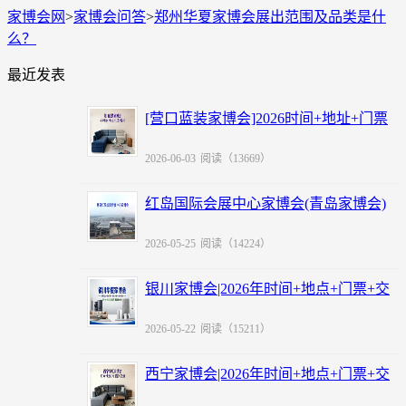
家博会网
>
家博会问答
>
郑州华夏家博会展出范围及品类是什
么？
最近发表
[营口蓝装家博会]2026时间+地址+门票
+福利
2026-06-03
阅读（13669）
红岛国际会展中心家博会(青岛家博会)
赠票
2026-05-25
阅读（14224）
银川家博会|2026年时间+地点+门票+交
通
2026-05-22
阅读（15211）
西宁家博会|2026年时间+地点+门票+交
通