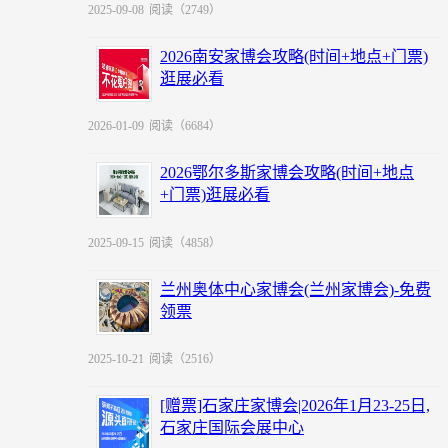
2025-09-08
阅读（2749）
2026南安家博会攻略(时间+地点+门票)
逛展必看
2026-01-09
阅读（6684）
2026鄂尔多斯家博会攻略(时间+地点
+门票)逛展必看
2025-09-15
阅读（4858）
兰州奥体中心家博会(兰州家博会)-免费
领票
2025-10-21
阅读（2516）
[赠票]石家庄家博会|2026年1月23-25日,
石家庄国际会展中心