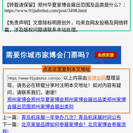
【转载请保留】郑州华夏家博会展出范围及品类是什么？：
https://www.91jiabohui.com/post/3498.html
【免责声明】文章除标明原创外，均来自网友投稿及网络转
载，涉及版权问题请联系本站处理。
点击这里复制本文地址
以上内容由
家博会网
整理呈
现，请务必在转载分享时注明本文地址！如对内容有疑
问，请联系我们，谢谢！
郑州家博会
郑州华夏家博会
郑州家博会展出品类
郑州家博
会展出范围
郑州家博会展出类别
上一篇：
青岛机床展一年举办几次？青岛机床展时间公布
下一篇：
北京家装品牌如何参展家博会？北京家博会参展流
程!