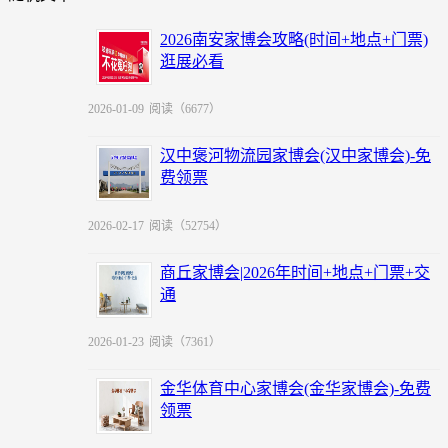
2026南安家博会攻略(时间+地点+门票)
逛展必看
2026-01-09
阅读（6677）
汉中褒河物流园家博会(汉中家博会)-免
费领票
2026-02-17
阅读（52754）
商丘家博会|2026年时间+地点+门票+交
通
2026-01-23
阅读（7361）
金华体育中心家博会(金华家博会)-免费
领票