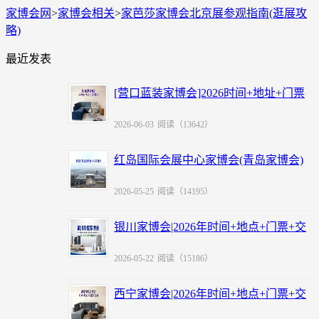
家博会网
>
家博会相关
>
家芭莎家博会北京展参观指南(逛展攻
略)
最近发表
[营口蓝装家博会]2026时间+地址+门票
+福利
2026-06-03
阅读（13642）
红岛国际会展中心家博会(青岛家博会)
赠票
2026-05-25
阅读（14195）
银川家博会|2026年时间+地点+门票+交
通
2026-05-22
阅读（15186）
西宁家博会|2026年时间+地点+门票+交
通