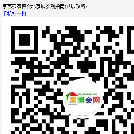
家芭莎家博会北京展参观指南(逛展攻略)
手机扫一扫