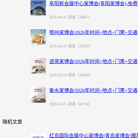
阜阳新会展中心家博会(阜阳家博会)-免
2026-04-26
阅读（34847）
鄂州家博会|2026年时间+地点+门票+交通
2026-04-25
阅读（33829）
进贤家博会|2026年时间+地点+门票+交通
2026-03-24
阅读（45409）
衡水家博会|2026年时间+地点+门票+交通
2026-03-05
阅读（41796）
随机文章
红岛国际会展中心家博会(青岛家博会)赠