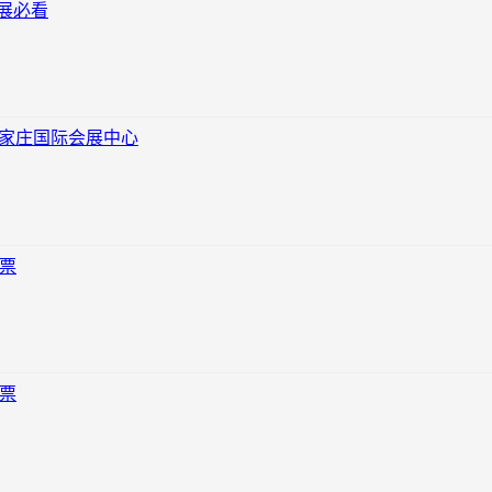
逛展必看
日,石家庄国际会展中心
领票
领票