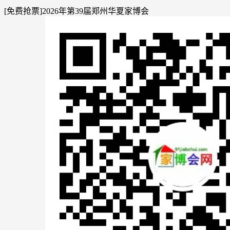
[免费抢票]2026年第39届郑州华夏家博会