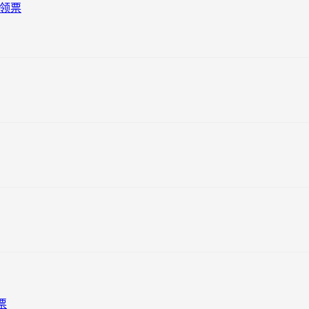
费领票
票