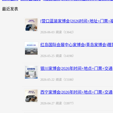
最近发表
[营口蓝装家博会]2026时间+地址+门票+
2026-06-03
阅读（13642）
红岛国际会展中心家博会(青岛家博会)赠
2026-05-25
阅读（14196）
银川家博会|2026年时间+地点+门票+交通
2026-05-22
阅读（15186）
西宁家博会|2026年时间+地点+门票+交通
2026-04-27
阅读（33977）