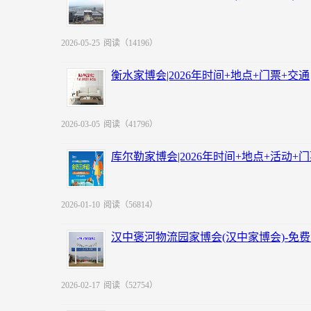
2026-05-25
阅读（14196）
衡水家博会|2026年时间+地点+门票+交通
2026-03-05
阅读（41796）
库尔勒家博会|2026年时间+地点+活动+
2026-01-10
阅读（56814）
汉中褒河物流园家博会(汉中家博会)-免
2026-02-17
阅读（52754）