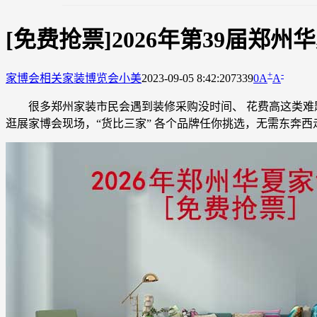
[免费抢票]2026年第39届郑州
+
-
家博会相关
家装博览会小美
2023-09-05 8:42:20
7339
0
A
A
很多郑州家装市民会遇到装修采购没时间、 花费高这类难题，
逛展家博会现场，“货比三家” 各个品牌任你挑选，无需东奔