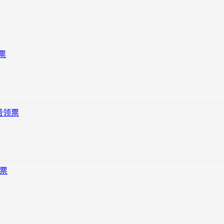
票
费领票
领票