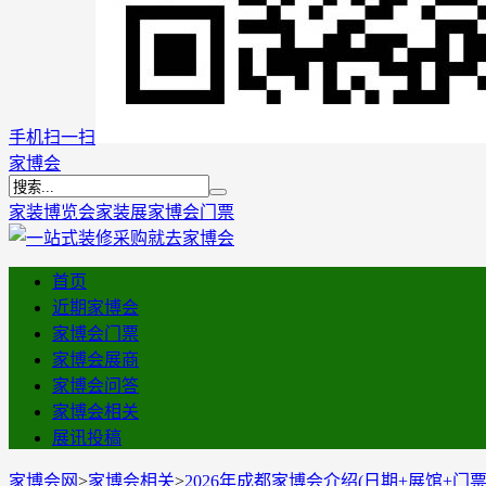
手机扫一扫
家博会
家装博览会
家装展
家博会门票
首页
近期家博会
家博会门票
家博会展商
家博会问答
家博会相关
展讯投稿
家博会网
>
家博会相关
>
2026年成都家博会介绍(日期+展馆+门票