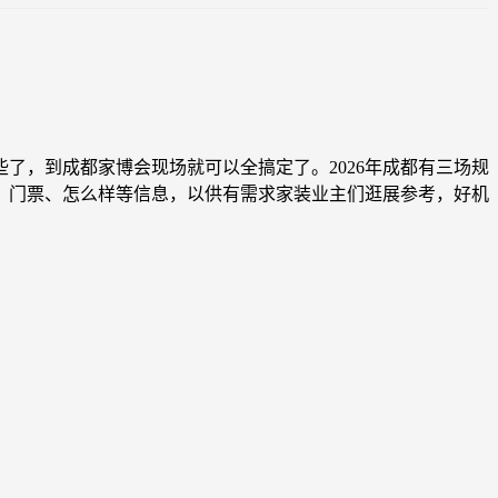
了，到成都家博会现场就可以全搞定了。2026年成都有三场规
、门票、怎么样等信息，以供有需求家装业主们逛展参考，好机