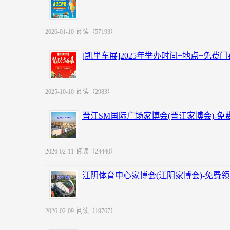
2026-01-10
阅读（57193）
[凯里车展]2025年举办时间+地点+免费门
2025-10-10
阅读（2983）
晋江SM国际广场家博会(晋江家博会)-免
2026-02-11
阅读（24440）
江阴体育中心家博会(江阴家博会)-免费
2026-02-09
阅读（19767）