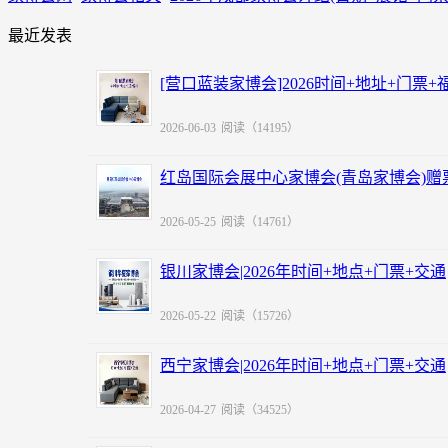
最近发表
[营口蓝装家博会]2026时间+地址+门票+
2026-06-03
阅读（14195）
红岛国际会展中心家博会(青岛家博会)赠
2026-05-25
阅读（14761）
银川家博会|2026年时间+地点+门票+交通
2026-05-22
阅读（15726）
西宁家博会|2026年时间+地点+门票+交通
2026-04-27
阅读（34525）