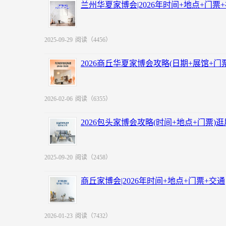
兰州华夏家博会|2026年时间+地点+门票
2025-09-29
阅读（4456）
2026商丘华夏家博会攻略(日期+展馆+门
2026-02-06
阅读（6355）
2026包头家博会攻略(时间+地点+门票)
2025-09-20
阅读（2458）
商丘家博会|2026年时间+地点+门票+交通
2026-01-23
阅读（7432）