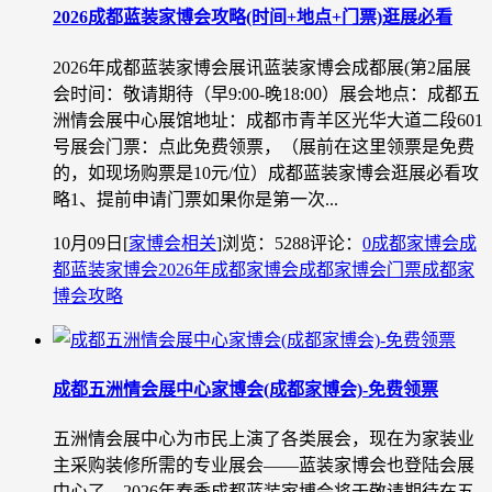
2026成都蓝装家博会攻略(时间+地点+门票)逛展必看
2026年成都蓝装家博会展讯蓝装家博会成都展(第2届展
会时间：敬请期待（早9:00-晚18:00）展会地点：成都五
洲情会展中心展馆地址：成都市青羊区光华大道二段601
号展会门票：点此免费领票，（展前在这里领票是免费
的，如现场购票是10元/位）成都蓝装家博会逛展必看攻
略1、提前申请门票如果你是第一次...
10月09日
[
家博会相关
]
浏览：5288
评论：
0
成都家博会
成
都蓝装家博会
2026年成都家博会
成都家博会门票
成都家
博会攻略
成都五洲情会展中心家博会(成都家博会)-免费领票
五洲情会展中心为市民上演了各类展会，现在为家装业
主采购装修所需的专业展会——蓝装家博会也登陆会展
中心了。2026年春季成都蓝装家博会将于敬请期待在五