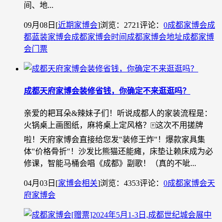
间、地...
09月08日
[
近期家博会
]
浏览：2721
评论：
0
成都家博会
成
都蓝装家博会
成都家博会时间
成都家博会地址
成都家博
会门票
成都天府家博会装修省钱，你确定不来逛逛吗？
亲爱的耙耳朵&辣妹子们！听说成都人的家装流程是：
火锅桌上画图纸，麻将桌上定风格？🀄这次不用搓牌
啦！天府家博会直接给您发"装修王炸"！爆款家具集
体"价格骨折"！沙发比熊猫还能瘫，床垫让赖床成为必
修课，智能马桶会唱《成都》副歌！（真的不呲...
04月03日
[
家博会相关
]
浏览：4353
评论：
0
成都家博会
天
府家博会