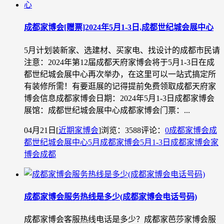
成都家博会[赠票]2024年5月1-3日,成都世纪城会展中心
5月计划装新家、选建材、买家电、找设计的成都市民请
注意：2024年第12届成都天府家博会将于5月1-3日在成
都世纪城会展中心再次举办，在这里可以一站式搞定所
有装修所需！有要逛展的记得提前免费领取成都天府家
博会信息成都家博会日期：2024年5月1-3日成都家博会
展馆：成都世纪城会展中心成都家博会门票：...
04月21日
[
近期家博会
]
浏览：3588
评论：
0
成都家博会
成
都世纪城会展中心
5月成都家博会
5月1-3日成都家博会
家
博会成都
成都家博会服务热线是多少(成都家博会电话号码)
成都家博会客服热线电话是多少？成都家芭莎家博会服