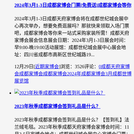
2024年3月1-3日成都家博会门票[免费送]成都家博会等你
2024年3月1-3日成都天府家博会将在成都世纪城会展中
心再次举办，想要免费逛展吗？那就快来领取入场门票
吧，成都家博会等你来一站式采购家装所需！成都天府
家博会展会信息展会日期：2024年3月1-3日展会时间：
早9:00-晚19:00活动展馆：成都世纪城会展中心展会地
址：四川省成都市高新区世纪城路19...
12月29日
[
近期家博会
]
浏览：3526
评论：
0
成都天府家博
会
成都家博会
成都家博会2024年
成都家博会3月
成都世博
展览馆
2023年秋季成都家博会签到礼品是什么？
2023年秋季成都家博会签到礼品是什么？【签到礼】法
兰绒毛毯。2023年秋季成都天府家博会家博会时间：11