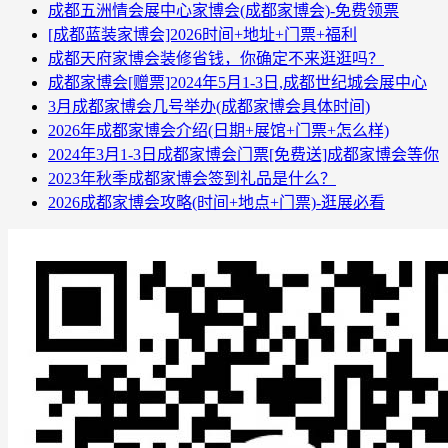
成都五洲情会展中心家博会(成都家博会)-免费领票
[成都蓝装家博会]2026时间+地址+门票+福利
成都天府家博会装修省钱，你确定不来逛逛吗？
成都家博会[赠票]2024年5月1-3日,成都世纪城会展中心
3月成都家博会几号举办(成都家博会具体时间)
2026年成都家博会介绍(日期+展馆+门票+怎么样)
2024年3月1-3日成都家博会门票[免费送]成都家博会等你
2023年秋季成都家博会签到礼品是什么？
2026成都家博会攻略(时间+地点+门票)-逛展必看