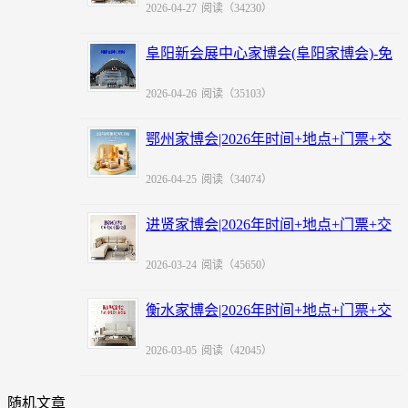
2026-04-27
阅读（34230）
阜阳新会展中心家博会(阜阳家博会)-免
费领票
2026-04-26
阅读（35103）
鄂州家博会|2026年时间+地点+门票+交
通
2026-04-25
阅读（34074）
进贤家博会|2026年时间+地点+门票+交
通
2026-03-24
阅读（45650）
衡水家博会|2026年时间+地点+门票+交
通
2026-03-05
阅读（42045）
随机文章