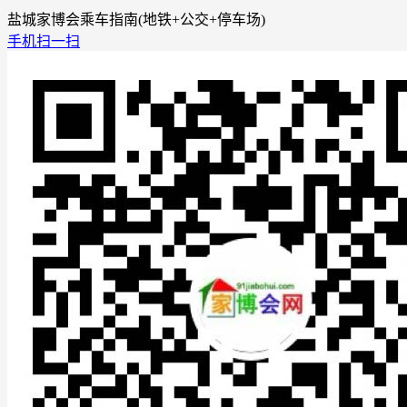
盐城家博会乘车指南(地铁+公交+停车场)
手机扫一扫