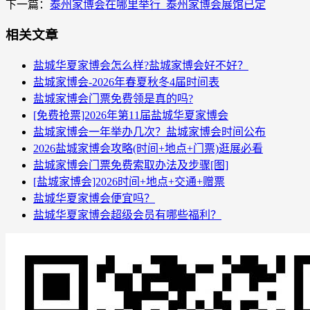
下一篇：
泰州家博会在哪里举行_泰州家博会展馆已定
相关文章
盐城华夏家博会怎么样?盐城家博会好不好？
盐城家博会-2026年春夏秋冬4届时间表
盐城家博会门票免费领是真的吗?
[免费抢票]2026年第11届盐城华夏家博会
盐城家博会一年举办几次？盐城家博会时间公布
2026盐城家博会攻略(时间+地点+门票)逛展必看
盐城家博会门票免费索取办法及步骤[图]
[盐城家博会]2026时间+地点+交通+赠票
盐城华夏家博会便宜吗？
盐城华夏家博会超级会员有哪些福利？