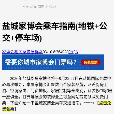
2026-02-16
阅读（45382）
盐城家博会乘车指南(地铁+公
交+停车场)
+
-
家博会相关
家装展群众
03-10 8:36
4028
0
A
A
2026年盐城华夏家博会将于9月25-27日在
盐城国际会展中
心
再次举办，本届家博会汇聚数百个家装品牌，涵盖厨房卫
浴、空调家电、门窗地板、家居定制等全类别，从装修到家居
一应俱全。
打算逛展会的装修业主可至网站提前领取免费门
票，下面介绍一下
盐城家博会
乘车交通指南。
====>【
点击免
费领票
】