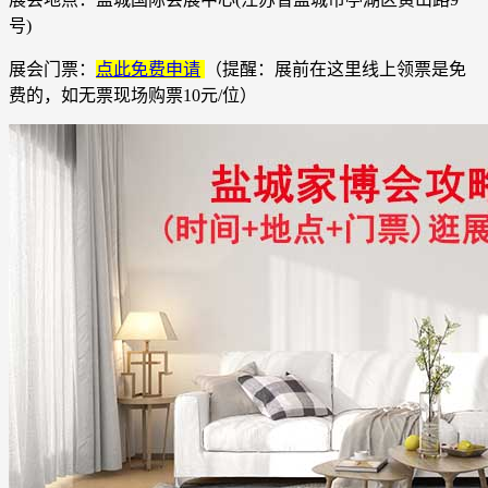
号)
展会门票：
点此免费申请
（提醒：展前在这里线上领票是免
费的，如无票现场购票10元/位）