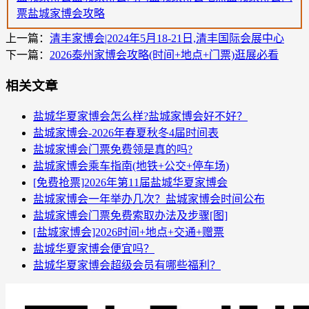
票
盐城家博会攻略
上一篇：
清丰家博会|2024年5月18-21日,清丰国际会展中心​
下一篇：
2026泰州家博会攻略(时间+地点+门票)逛展必看
相关文章
盐城华夏家博会怎么样?盐城家博会好不好？
盐城家博会-2026年春夏秋冬4届时间表
盐城家博会门票免费领是真的吗?
盐城家博会乘车指南(地铁+公交+停车场)
[免费抢票]2026年第11届盐城华夏家博会
盐城家博会一年举办几次？盐城家博会时间公布
盐城家博会门票免费索取办法及步骤[图]
[盐城家博会]2026时间+地点+交通+赠票
盐城华夏家博会便宜吗？
盐城华夏家博会超级会员有哪些福利？