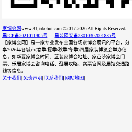
家博会网
www.91jiabohui.com ©2017-2026 All Rights Reserved.
黑ICP备2021011905号
黑公网安备23010302001835号
【家博会网】是一家专业发布全国各场家博会展讯的平台，分
享2026年各城市(春季/夏季/秋季/冬季)四届家装博览会举办信
息，如华夏家博会时间、蓝装家博会地址、家芭莎家博会门
票、乐居家博会咨询电话、逛展攻略、索票官网及展馆交通路
线等信息。
关于我们
|
免责声明
|
联系我们
|
网站地图
|