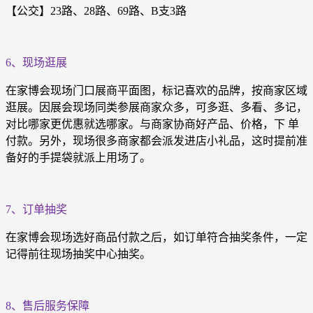
【公交】23路、28路、69路、B支3路
6、现场逛展
在家博会现场门口展商平面图，标记喜欢的品牌，按商家区域
逛展。因展会现场同类参展商家众多，可多逛、多看、多记，
对比哪家更优惠就选哪家。与商家协商好产品、价格，下 单
付款。另外，现场很多商家都会派发进店小礼品，这时提前准
备好的手提袋就派上用场了。
7、订单抽奖
在家博会现场选好商品付款之后，如订单符合抽奖条件，一定
记得前往现场抽奖中心抽奖。
8、售后服务保障