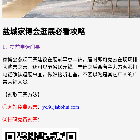
盐城家博会逛展必看攻略
1、提前申请门票
家博会参观门票建议在展前早点申请，届时即可免去在现场排
队购票之苦，还可以节省10元钱。申请之后会有主力方客服打
电话确认逛展事宜，做好接听准备，不要以为是其它厂商的广
告营销人员。
【索取门票方法】
①网站免费索票
：
yc.91jiabohui.com
②扫码免费索票
：