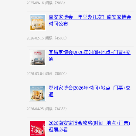
2025-09-16
阅读（2083）
南安家博会一年举办几次？南安家博会
时间公布
2026-02-15
阅读（45805）
宜昌家博会|2026年时间+地点+门票+交
通
2026-03-04
阅读（50690）
鄂州家博会|2026年时间+地点+门票+交
通
2026-04-25
阅读（34353）
2026南安家博会攻略(时间+地点+门票)
逛展必看