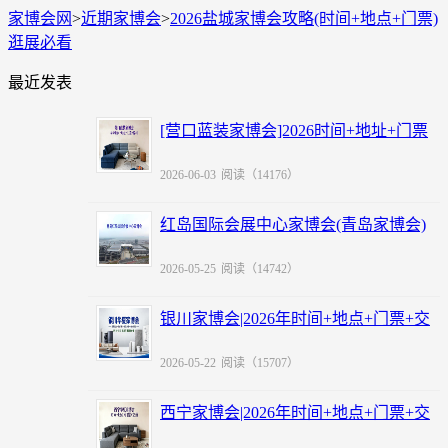
家博会网
>
近期家博会
>
2026盐城家博会攻略(时间+地点+门票)
逛展必看
最近发表
[营口蓝装家博会]2026时间+地址+门票
+福利
2026-06-03
阅读（14176）
红岛国际会展中心家博会(青岛家博会)
赠票
2026-05-25
阅读（14742）
银川家博会|2026年时间+地点+门票+交
通
2026-05-22
阅读（15707）
西宁家博会|2026年时间+地点+门票+交
通