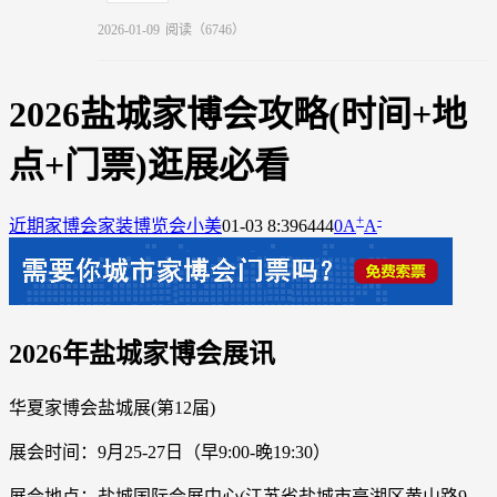
2026-01-09
阅读（6746）
2026盐城家博会攻略(时间+地
点+门票)逛展必看
+
-
近期家博会
家装博览会小美
01-03 8:39
6444
0
A
A
2026年盐城家博会展讯
华夏家博会盐城展(第12届)
展会时间：9月25-27日（早9:00-晚19:30）
展会地点：盐城国际会展中心(江苏省盐城市亭湖区黄山路9