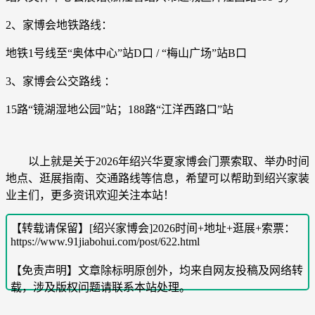
2、家博会地铁路线：
地铁1号线至“奥体中心”站D口 / “梅山广场”站B口
3、家博会公交路线 ：
15路“镜湖湿地公园”站；188路“江洋西路口”站
以上就是关于2026年绍兴华夏家博会门票索取、举办时间
地点、逛展指南、交通路线等信息，希望可以帮助到绍兴家装
业主们，更多资讯欢迎关注本站！
【转载请保留】[绍兴家博会]2026时间+地址+逛展+索票：
https://www.91jiabohui.com/post/622.html
【免责声明】文章除标明原创外，均来自网友投稿及网络转
载，涉及版权问题请联系本站处理。