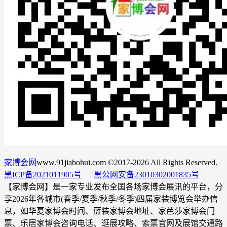
家博会网
www.91jiabohui.com ©2017-2026 All Rights Reserved.
黑ICP备2021011905号
黑公网安备23010302001835号
【家博会网】是一家专业发布全国各场家博会展讯的平台，分
享2026年各城市(春季/夏季/秋季/冬季)四届家装博览会举办信
息，如华夏家博会时间、蓝装家博会地址、家芭莎家博会门
票、乐居家博会咨询电话、逛展攻略、索票官网及展馆交通路